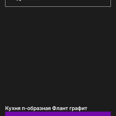
Кухня п-образная Флант графит