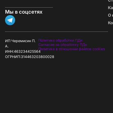
Ка
Мы в соцсетях
О 
Ко
Политика обработки ПДн
ИП Черемисин П.
Согласие на обработку ПДн
А.
Политика в отношении файлов cookies
ИНН:463234425564
ОГРНИП:314463203800028