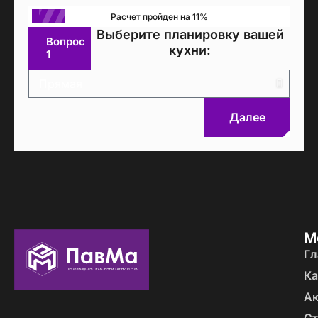
Расчет пройден на 11%
Выберите планировку вашей
Вопрос
кухни:
1
Далее
М
Гл
Ка
А
Ст