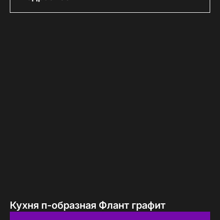
Кухня п-образная Флант графит