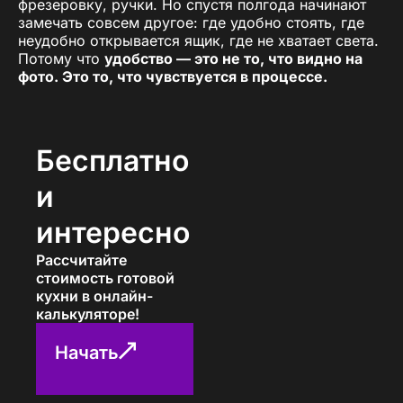
фрезеровку, ручки. Но спустя полгода начинают
замечать совсем другое: где удобно стоять, где
неудобно открывается ящик, где не хватает света.
Потому что
удобство — это не то, что видно на
фото. Это то, что чувствуется в процессе.
Удобная кухня под ключ в Щелкино
— это когда
вам не нужно думать, куда дотянуться, где
поставить горячее, как достать нужную кастрюлю.
Бесплатно
Всё на своих местах, всё логично, и ничего не
бесит. Именно такие кухни люди потом называют
и
«самой правильной покупкой за весь ремонт».
интересно
Удобство — это не отсутствие красоты. Это когда
красота не мешает пользоваться. Когда стиль и
Рассчитайте
логика идут рядом. Когда проект сделан не ради
стоимость готовой
картинки, а ради комфорта. И в этом смысле
кухни в онлайн-
удобные кухни на заказ в Щелкино
выигрывают у
калькуляторе!
готовых решений: они подстраиваются под вас, а
не наоборот.
Начать
Если вы хотите, чтобы кухня была не просто
красивой, а удобной каждый день — начните с