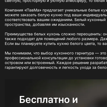
светлую, просторную и уютную атмосферу, то белая
Компания «ПавМа» предлагает уникальные белые кухо
можете заказать белую кухню под ваши индивидуаль
соответствовать вашим ожиданиям. Белый кухонный г
пространства, добавляя им изысканности.
Преимущества белых кухонь сложно переоценить: он
также подходят для помещений любого размера. Даже
Если вы планируете купить кухню белого цвета, то в
Мы понимаем, что выбор кухонного гарнитура — это
профессиональной консультации до установки готово
островом или встроенный. Каждое решение разрабат
гарантируют долговечность и легкость ухода за бел
Хотите узнать больше о белых кухнях? В этой стат
какие преимущества они предлагают и как выбрать и
рассчитать стоимость белого кухонного гарнитура, 
Светлая и уютная белая кухня от «ПавМа» станет се
Бесплатно и
сейчас, чтобы превратить свои мечты об идеальном 