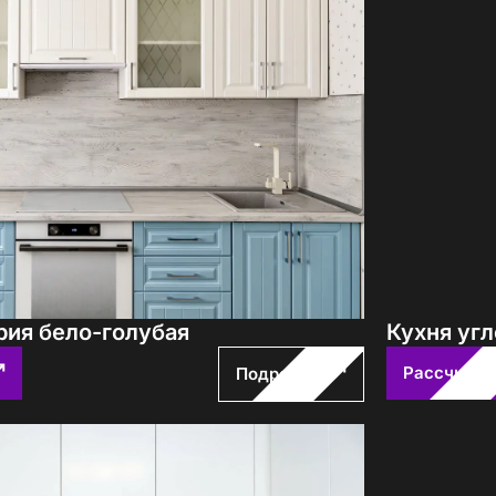
авторских кухонь ПавМа,
ых в 2026 году
Вам выслать?
рия бело-голубая
Кухня уг
учить файл сейчас
Рассчитат
Подробнее
с
политикой обработки ПДн
и даю
согласие