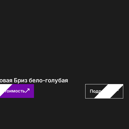
Определение...
овая Бриз бело-голубая
ь стоимость
Подробнее