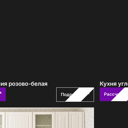
лия розово-белая
Кухня уг
Рассчитат
Подробнее
е! Подождите!
атно