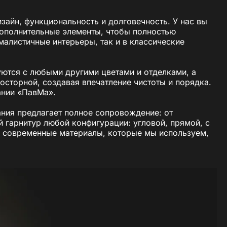
зайн, функциональность и долговечность. У нас вы
дополнительные элементы, чтобы полностью
алистичные интерьеры, так и в классические
ются с любыми другими цветами и отделками, а
осторной, создавая впечатление чистоты и порядка.
ании «ПавМа».
ния предлагает полное сопровождение: от
й гарнитур любой конфигурации: угловой, прямой, с
а современные материалы, которые мы используем,
 остаются одним из самых востребованных решений,
 о том, чтобы купить белую кухню, или хотите
вопросы.
вашего удобства. Закажите белую кухню прямо