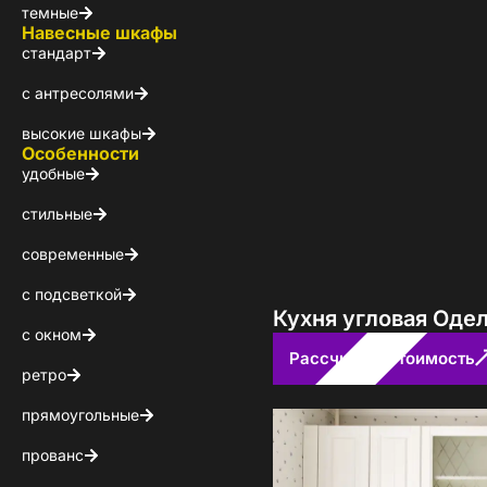
темные
Навесные шкафы
стандарт
с антресолями
высокие шкафы
Особенности
удобные
стильные
современные
с подсветкой
Кухня угловая Оде
с окном
Рассчитать стоимость
ретро
Стойт
прямоугольные
прованс
Скачайте беспл