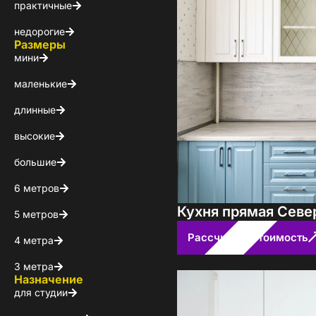
Каталог 
практичные
популярн
недорогие
Размеры
мини
Выберите куда 
маленькие
длинные
высокие
большие
6 метров
Кухня прямая Севе
5 метров
Пол
Рассчитать стоимость
4 метра
3 метра
Я ознакомлен(а) 
Назначение
на обработку ПДн
для студии