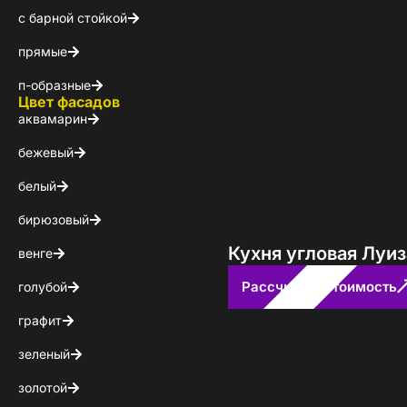
с барной стойкой
КОНТАКТЫ
прямые
БЛОГ
п-образные
Цвет фасадов
аквамарин
бежевый
белый
бирюзовый
Кухня угловая Луиз
венге
Рассчитать стоимость
голубой
графит
зеленый
золотой