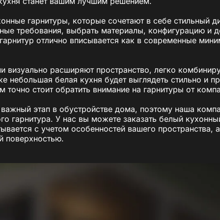
 кухня станет вашим лучшим решением.
нные гарнитуры, которые сочетают в себе стильный ди
ные требования, выбрать материалы, конфигурацию и 
арнитур отлично вписывается как в современные миним
и визуально расширяют пространство, легко комбиниру
 небольшая белая кухня будет выглядеть стильно и пр
ам точно стоит обратить внимание на гарнитуры от комп
 важный этап в обустройстве дома, поэтому наша компа
го гарнитура. У нас вы можете заказать белый кухонны
ывается с учетом особенностей вашего пространства, 
ой поверхностью.
ье мы расскажем вам, почему белые кухонные гарнитуры
деальный вариант для вашего дома. Если вы задумались
читайте дальше — мы уверены, что ответим на все ваши 
рдцем вашего дома, где каждая деталь продумана для 
интерьере в реальность!