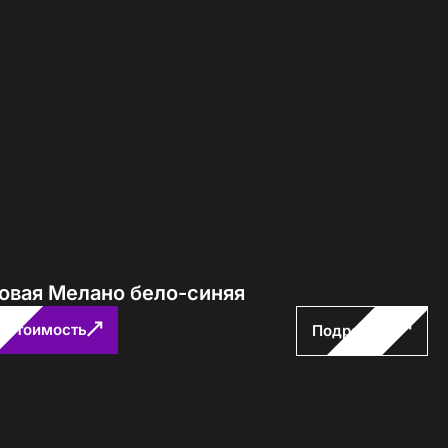
ловая Мелано бело-синяя
ь стоимость
Подробнее