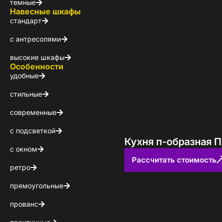
темные
Навесные шкафы
стандарт
с антресолями
высокие шкафы
Особенности
удобные
стильные
современные
с подсветкой
Кухня п-образная 
с окном
Рассчитать стоимость
ретро
Стойт
прямоугольные
прованс
Скачайте беспл