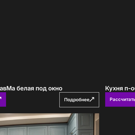
авторских кухонь ПавМа,
ых в 2026 году
Вам выслать?
авМа белая под окно
Кухня п-о
учить файл сейчас
Рассчитат
Подробнее
с
политикой обработки ПДн
и даю
согласие