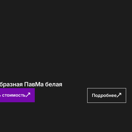
образная ПавМа белая
ь стоимость
Подробнее