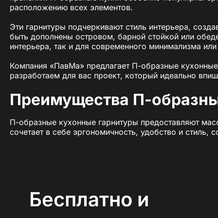
расположению всех элементов.
Эти гарнитуры подчеркивают стиль интерьера, созда
быть дополнены островом, барной стойкой или обеде
интерьера, так и для современного минимализма или
Компания «ПавМа» предлагает П-образные кухонные 
разработаем для вас проект, который идеально впиш
Преимущества П-образны
П-образные кухонные гарнитуры предоставляют мас
сочетает в себе эргономичность, удобство и стиль, 
1. Обширные рабочие зон
П-образные гарнитуры предоставляют больше места 
Бесплатно и
Три функциональные зоны — вдоль трёх стен —
Большая рабочая поверхность упрощает процес
Возможность интеграции дополнительной техник