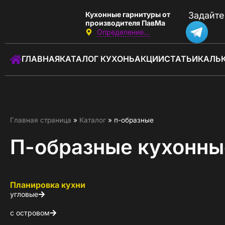
Кухонные гарнитуры от
Задайте
производителя ПавМа
Определение...
Звоните:
с 09:00 до 18:00
ГЛАВНАЯ
КАТАЛОГ КУХОНЬ
АКЦИИ
СТАТЬИ
КАЛЬ
+7 (930) 037-01-01
Заказать звонок
ГЛАВНАЯ
Главная страница
»
Каталог
»
п-образные
КАТАЛОГ КУХОНЬ
П-образные кухонны
КАЛЬКУЛЯТОР КУХНИ
АКЦИИ
Планировка кухни
угловые
О КОМПАНИИ
с островом