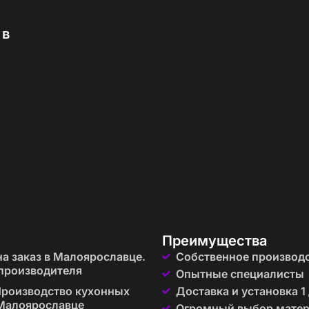
 в
 всех ключевых элементов кухни:
та располагаются на небольшом расстоянии друг от дру
лагодаря многочисленным местам для хранения.
вки и сервировки.
елей и планировок
й и предпочтений:
 помещений, где важно эффективно использовать досту
ожно дополнить островом для увеличения функциональн
рование между зоной готовки и обеденной зоной.
Преимущества
а заказ в Малоярославце.
Собственное производ
производителя
Опытные специалисты
ым стилем интерьера:
роизводство кухонных
Доставка и установка 1
 Малоярославце
Огромный выбор мате