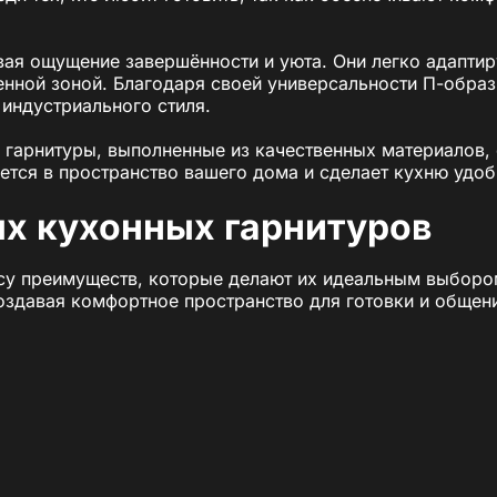
вая ощущение завершённости и уюта. Они легко адапти
нной зоной. Благодаря своей универсальности П-образ
 индустриального стиля.
гарнитуры, выполненные из качественных материалов,
ется в пространство вашего дома и сделает кухню удоб
х кухонных гарнитуров
су преимуществ, которые делают их идеальным выборо
создавая комфортное пространство для готовки и общени
ы
для работы и хранения:
 позволяют удобно расположить всё необходимое.
с приготовления пищи.
и, например, второй мойки или плиты.