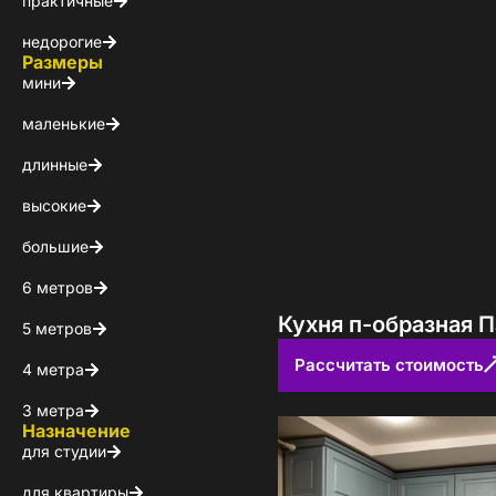
Каталог 
практичные
недорогие
популярн
Размеры
мини
Выберите куда 
маленькие
длинные
высокие
большие
6 метров
Кухня п-образная П
5 метров
Пол
Рассчитать стоимость
4 метра
3 метра
Я ознакомлен(а) 
Назначение
на обработку ПДн
для студии
для квартиры