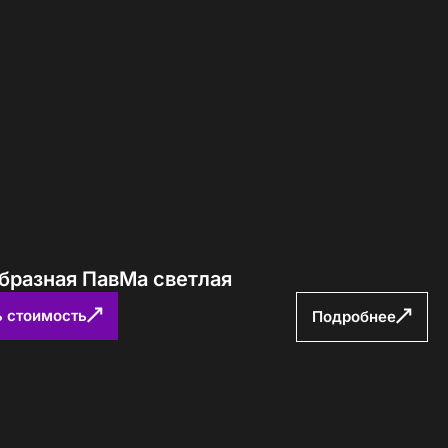
образная ПавМа светлая
ь стоимость
Подробнее