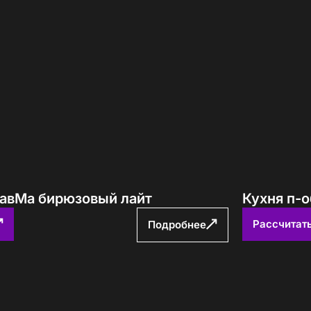
ПавМа бирюзовый лайт
Кухня п-
Рассчитат
Подробнее
е! Подождите!
атно