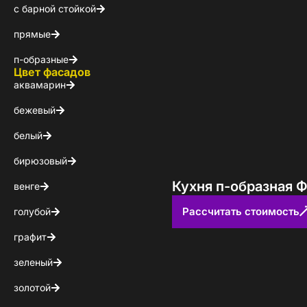
с барной стойкой
КОНТАКТЫ
прямые
БЛОГ
п-образные
Цвет фасадов
аквамарин
бежевый
белый
бирюзовый
Кухня п-образная Ф
венге
Рассчитать стоимость
голубой
графит
зеленый
золотой