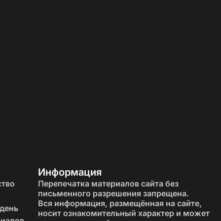
га, что значительно экономит время и усилия.
пное пространство.
ости и стиля.
Информация
ство
Перепечатка материалов сайта без
письменного разрешения запрещена.
Вся информация, размещённая на сайте,
 день
носит ознакомительный характер и может
риалов