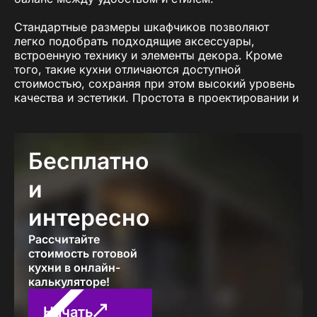
Стандартные размеры шкафчиков позволяют
легко подобрать подходящие аксессуары,
встроенную технику и элементы декора. Кроме
того, такие кухни отличаются доступной
стоимостью, сохраняя при этом высокий уровень
качества и эстетики. Простота в проектировании и
универсальность делают их отличным выбором
для большинства клиентов.
Компания «ПавМа» предлагает широкий
Бесплатно
ассортимент кухонь со стандартными размерами
шкафчиков, выполненных из качественных
и
материалов. Мы разрабатываем индивидуальные
проекты, чтобы каждая кухня отражала ваш стиль
интересно
и отвечала всем требованиям комфорта и
практичности.
Рассчитайте
стоимость готовой
Преимущества кухонь с
кухни в онлайн-
калькуляторе!
стандартными размерами
шкафчиков
Начать