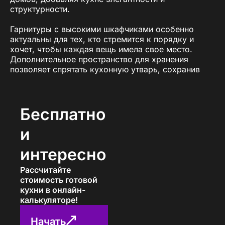
структурности.
Гарнитуры с высокими шкафчиками особенно
актуальны для тех, кто стремится к порядку и
хочет, чтобы каждая вещь имела свое место.
Дополнительное пространство для хранения
позволяет спрятать кухонную утварь, сохранив
рабочие зоны свободными и аккуратными. Эти
кухни идеально сочетаются с современными
дизайнерскими решениями и подчеркивают
индивидуальность интерьера.
Бесплатно
Компания «ПавМа» предлагает широкий выбор
и
кухонь с высокими навесными шкафчиками,
выполненных из качественных материалов с
интересно
использованием современных технологий. Мы
готовы разработать для вас проект, который
Рассчитайте
полностью соответствует вашим предпочтениям и
стоимость готовой
требованиям.
кухни в онлайн-
калькуляторе!
Преимущества кухонь с
Начать