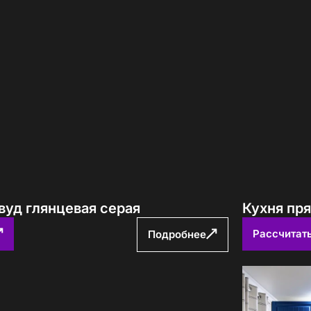
авторских кухонь ПавМа,
ых в 2026 году
Вам выслать?
вуд глянцевая серая
Кухня пр
учить файл сейчас
Рассчитат
Подробнее
с
политикой обработки ПДн
и даю
согласие