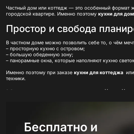
Частный дом или коттедж — это особенный формат жи
городской квартире. Именно поэтому
кухни для до
Простор и свобода планир
В частном доме можно позволить себе то, о чём меч
– просторную кухню с островом;
– большую обеденную зону;
– панорамные окна, которые наполняют кухню свето
Именно поэтому при заказе
кухни для коттеджа
или
техники.
Кухня — центр семейной 
Для многих семей кухня в доме — не просто место г
Поэтому пространство должно быть:
Бесплатно и
уютным,
вместительным,