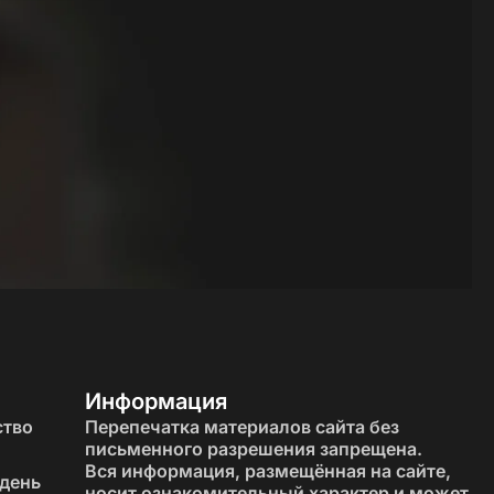
еприимным.
 ПавМа
нии и почему всё лучше заказывать под ключ
.
е советы
Информация
частном доме или коттедже кухня обычно больше и
ство
Перепечатка материалов сайта без
письменного разрешения запрещена.
Вся информация, размещённая на сайте,
 день
носит ознакомительный характер и может