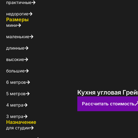
Каталог 
практичные
недорогие
популярн
Размеры
мини
Выберите куда 
маленькие
длинные
высокие
большие
6 метров
Кухня угловая Грей
5 метров
Пол
Рассчитать стоимость
4 метра
3 метра
Я ознакомлен(а) 
Назначение
на обработку ПДн
для студии