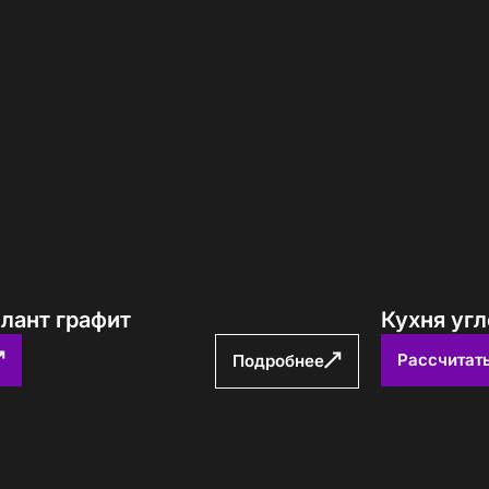
лант графит
Кухня уг
Рассчитат
Подробнее
е! Подождите!
атно