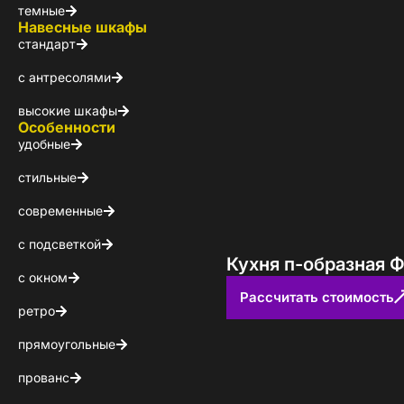
темные
Навесные шкафы
стандарт
с антресолями
высокие шкафы
Особенности
удобные
стильные
современные
с подсветкой
Кухня п-образная Ф
с окном
Рассчитать стоимость
ретро
Стойт
прямоугольные
прованс
Скачайте беспл