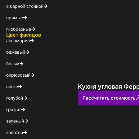
с барной стойкой
КОНТАКТЫ
прямые
БЛОГ
п-образные
Цвет фасадов
аквамарин
бежевый
белый
бирюзовый
Кухня угловая Фер
венге
Рассчитать стоимость
голубой
графит
зеленый
золотой