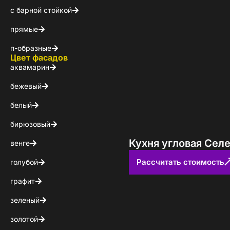
с барной стойкой
КОНТАКТЫ
прямые
БЛОГ
п-образные
Цвет фасадов
аквамарин
бежевый
белый
бирюзовый
Кухня угловая Сел
венге
Рассчитать стоимость
голубой
графит
зеленый
золотой