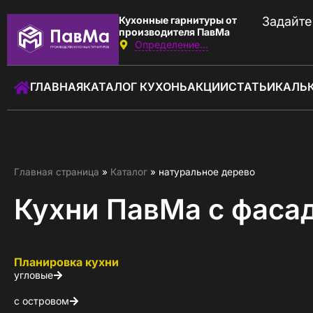
Кухонные гарнитуры от
Задайте
производителя ПавМа
Определение...
Звоните:
с 10:00 до 22:00
ГЛАВНАЯ
КАТАЛОГ КУХОНЬ
АКЦИИ
СТАТЬИ
КАЛЬ
+7 (930) 037-01-01
Заказать звонок
ГЛАВНАЯ
Главная страница
»
Каталог
»
натуральное дерево
КАТАЛОГ КУХОНЬ
Кухни ПавМа с фасад
КАЛЬКУЛЯТОР КУХНИ
АКЦИИ
Планировка кухни
угловые
О КОМПАНИИ
с островом