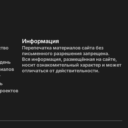
 В такой кухне приятно находиться, готовить еду и
им повреждениям. Их легко реставрировать при
Информация
ство
Перепечатка материалов сайта без
письменного разрешения запрещена.
Вся информация, размещённая на сайте,
врируются. Дерево можно шлифовать, покрывать
 день
носит ознакомительный характер и может
ксплуатации.
риалов
отличаться от действительности.
т
ь
роектов
ди наиболее распространенных пород, используемых
ю к воздействию влаги.
лых, воздушных интерьеров.