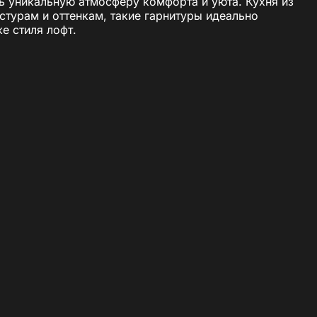
ь уникальную атмосферу комфорта и уюта. Кухня из
стурам и оттенкам, такие гарнитуры идеально
е стиля лофт.
 что особенно важно для кухонного пространства,
ями, сохраняя привлекательный внешний вид и
дый гарнитур неповторимым. Более того, со временем
дерева
енной в своем роде. Это создаёт ощущение