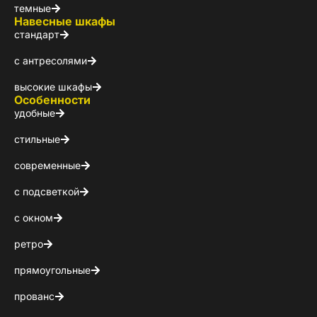
темные
Навесные шкафы
стандарт
с антресолями
высокие шкафы
Особенности
удобные
стильные
современные
Стойт
с подсветкой
с окном
Скачайте беспл
Каталог 
ретро
прямоугольные
популярн
прованс
Выберите куда 