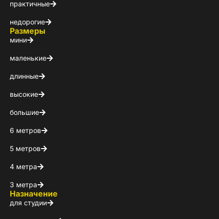
практичные
недорогие
Размеры
мини
маленькие
длинные
высокие
Пол
большие
6 метров
Я ознакомлен(а) 
на обработку ПДн
5 метров
4 метра
3 метра
Назначение
для студии