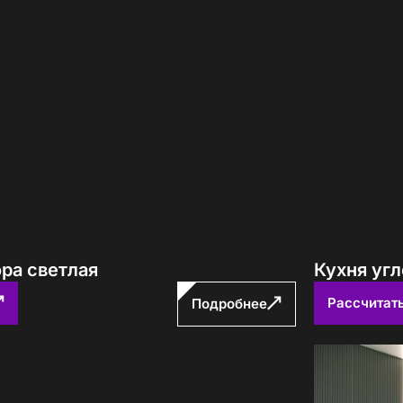
авторских кухонь ПавМа,
ых в 2026 году
Вам выслать?
ра светлая
Кухня угл
учить файл сейчас
Рассчитат
Подробнее
с
политикой обработки ПДн
и даю
согласие