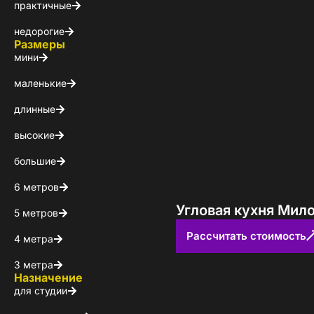
Каталог 
практичные
недорогие
популярн
Размеры
мини
Выберите куда 
маленькие
длинные
высокие
большие
6 метров
Угловая кухня Мило
5 метров
Пол
Рассчитать стоимость
4 метра
3 метра
Я ознакомлен(а) 
Назначение
на обработку ПДн
для студии