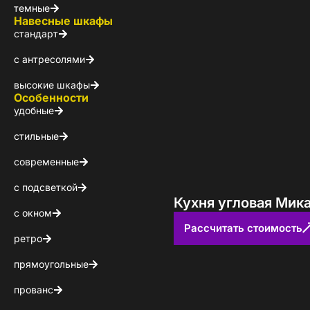
темные
Навесные шкафы
стандарт
с антресолями
высокие шкафы
Особенности
удобные
стильные
современные
с подсветкой
Кухня угловая Мик
с окном
Рассчитать стоимость
ретро
Стойт
прямоугольные
прованс
Скачайте беспл