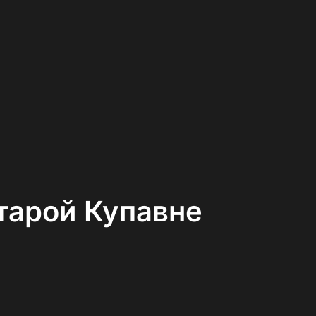
тарой Купавне