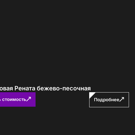
ловая Рената бежево-песочная
ь стоимость
Подробнее