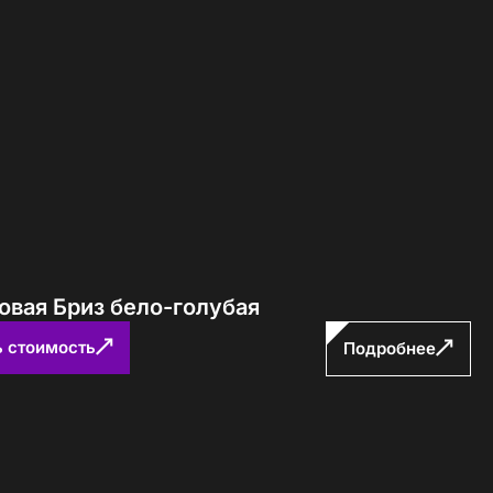
Определение...
овая Бриз бело-голубая
ь стоимость
Подробнее