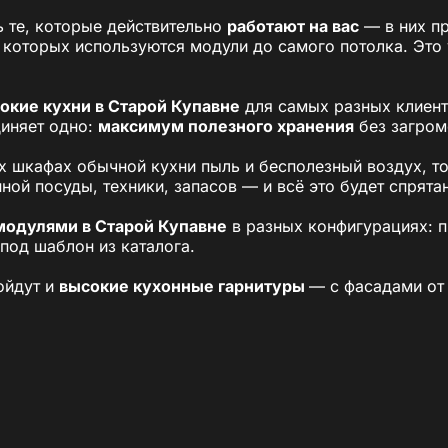
ть те, которые действительно
работают на вас
— в них пр
в которых используются модули до самого потолка. Это
окие кухни в Старой Купавне
для самых разных клиент
диняет одно:
максимум полезного хранения
без загром
их шкафах обычной кухни пыль и бесполезный воздух, т
ой посуды, техники, запасов — и всё это будет спрята
 модулями в Старой Купавне
в разных конфигурациях: п
под шаблон из каталога.
дойдут и
высокие кухонные гарнитуры
— с фасадами от 
ая система и не дробит пространство.
о до потолка». Это возможность сделать кухню действи
кухни: практические преим