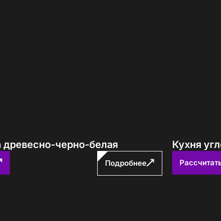
а древесно-черно-белая
Кухня уг
Рассчитат
Подробнее
е! Подождите!
атно