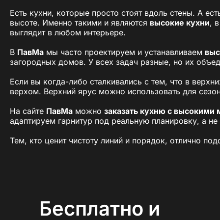
Есть кухни, которые просто стоят вдоль стены. А ес
высоте. Именно такими и являются
высокие кухни
, 
выглядит в любом интерьере.
В
ПавМа
мы часто проектируем и устанавливаем
выс
загородных домов. У всех задач разные, но их объе
Если вы когда-либо сталкивались с тем, что в верхн
верхом. Верхний ярус можно использовать для сезонн
На сайте
ПавМа
можно
заказать кухню с высокими
адаптируем гарнитур под реальную планировку, а не 
Тем, кто ценит чистоту линий и порядок, отлично по
зазоров. Гарнитур выглядит как монолитная встроенн
Высокая кухня — это не просто способ «занять мест
этим всё чаще к нам приходят клиенты.
Зачем выбирают высокие 
Бесплатно и