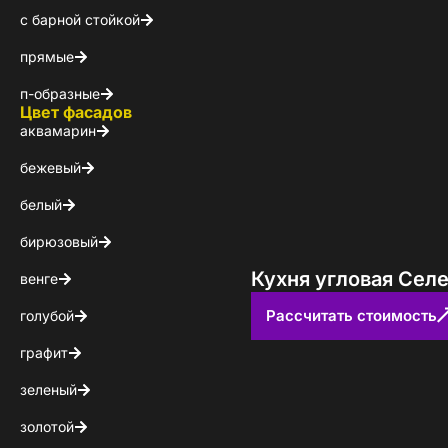
с барной стойкой
КОНТАКТЫ
прямые
БЛОГ
п-образные
Цвет фасадов
аквамарин
бежевый
белый
бирюзовый
Кухня угловая Сел
венге
Рассчитать стоимость
голубой
графит
зеленый
золотой