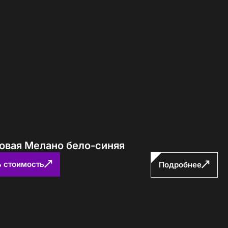
ловая Мелано бело-синяя
ь стоимость
Подробнее