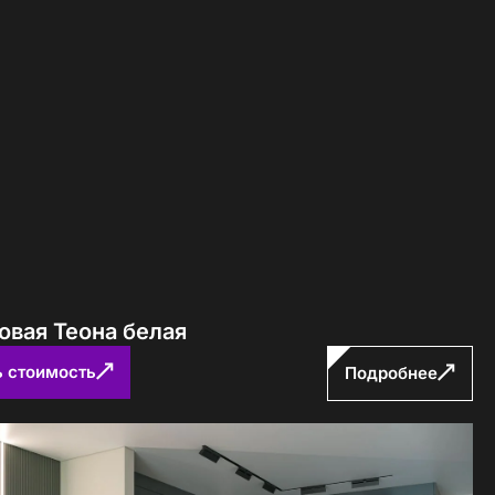
овая Теона белая
ь стоимость
Подробнее