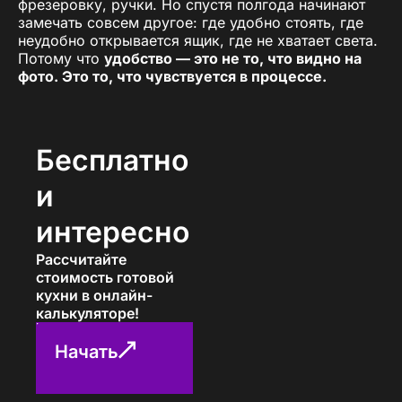
фрезеровку, ручки. Но спустя полгода начинают
замечать совсем другое: где удобно стоять, где
неудобно открывается ящик, где не хватает света.
Потому что
удобство — это не то, что видно на
фото. Это то, что чувствуется в процессе.
Удобная кухня под ключ в Семикаракорске
—
это когда вам не нужно думать, куда дотянуться,
где поставить горячее, как достать нужную
Бесплатно
кастрюлю. Всё на своих местах, всё логично, и
ничего не бесит. Именно такие кухни люди потом
и
называют «самой правильной покупкой за весь
ремонт».
интересно
Удобство — это не отсутствие красоты. Это когда
Рассчитайте
красота не мешает пользоваться. Когда стиль и
стоимость готовой
логика идут рядом. Когда проект сделан не ради
кухни в онлайн-
картинки, а ради комфорта. И в этом смысле
калькуляторе!
удобные кухни на заказ в Семикаракорске
выигрывают у готовых решений: они
Начать
подстраиваются под вас, а не наоборот.
Если вы хотите, чтобы кухня была не просто