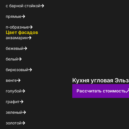
с барной стойкой
КОНТАКТЫ
прямые
БЛОГ
п-образные
Цвет фасадов
аквамарин
бежевый
белый
бирюзовый
Кухня угловая Эль
венге
Рассчитать стоимость
голубой
графит
зеленый
золотой