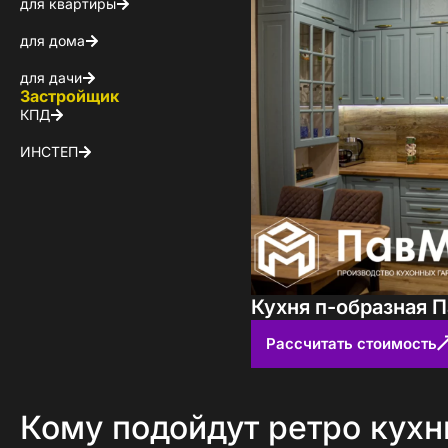
для квартиры
Я ознакомлен(а) 
на обработку ПДн
для дома
для дачи
Застройщик
КПД
ИНСТЕП
Кухня п-образная 
Рассчитать стоимость
Кому подойдут ретро кухн