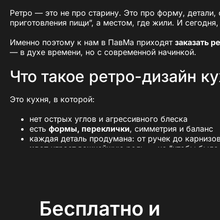
Ретро — это не про старину. Это про форму, детали
приготовления пищи”, а местом, где жили. И сегодня
Именно поэтому к нам в ПавМа приходят
заказать р
— в духе времени, но с современной начинкой.
Что такое ретро-дизайн к
Это кухня, в которой:
нет острых углов и агрессивного блеска
есть
формы, переклички
, симметрия и баланс
каждая деталь продумана: от ручек до карнизо
цвет
играет важнейшую роль — не “чтобы было 
Такие кухни подойдут тем, кто:
ценит
визуальное тепло
, а не хай-тек и графит
хочет интерьер “как дома, а не как в журнале”
любит уют, но не готов жертвовать удобством
Бесплатно и
ищет решение, которое
не устареет через сезо
К
упить кухню в ретро стиле
— это не про стилизаци