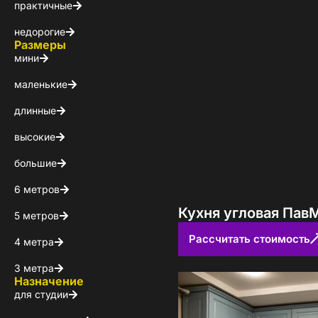
Стойт
практичные
недорогие
Скачайте беспл
Размеры
Каталог 
мини
маленькие
популярн
длинные
Выберите куда 
высокие
большие
6 метров
Кухня угловая Пав
5 метров
Рассчитать стоимость
4 метра
3 метра
Назначение
Пол
для студии