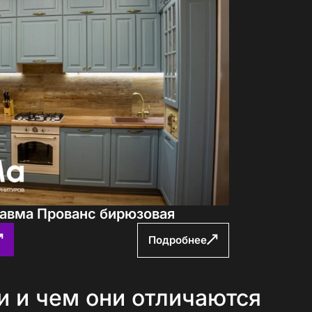
с
политикой обработки ПДн
и даю
согласие
Павма Прованс бирюзовая
Подробнее
и и чем они отличаются