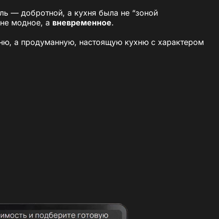
ль — добротной, а кухня была не “зоной
 не модное, а
вневременное
.
вню, а продуманную, настоящую кухню с характером
ором есть чувство времени, а не пародия на прошлое.