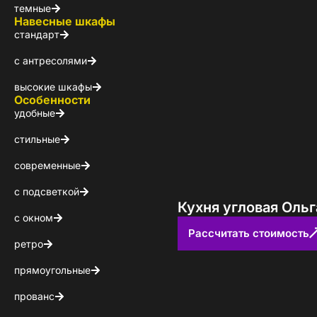
темные
Навесные шкафы
стандарт
с антресолями
высокие шкафы
Особенности
удобные
стильные
современные
с подсветкой
Кухня угловая Оль
с окном
Рассчитать стоимость
ретро
прямоугольные
прованс