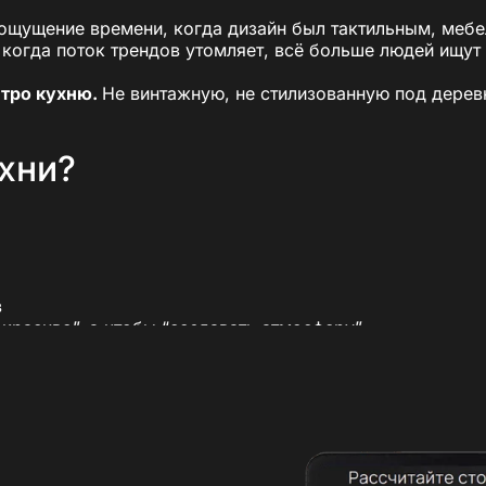
, ощущение времени, когда дизайн был тактильным, мебе
, когда поток трендов утомляет, всё больше людей ищут
етро кухню.
Не винтажную, не стилизованную под дере
ухни?
в
красиво”, а чтобы “создавать атмосферу”
н
ю “под бабушкин буфет”. Это про
умный дизайн
, в кот