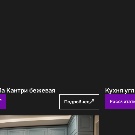
е! Подождите!
атно
авторских кухонь ПавМа,
ых в 2026 году
Вам выслать?
Ма Кантри бежевая
Кухня угл
Рассчитат
Подробнее
учить файл сейчас