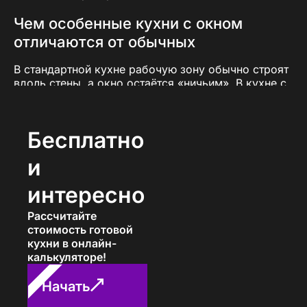
Чем особенные кухни с окном
отличаются от обычных
В стандартной кухне рабочую зону обычно строят
вдоль стены, а окно остаётся «ничьим». В кухне с
окном и продуманным проектом всё наоборот:
подоконник часто становится частью рабочей
поверхности или столешницы, а зона готовки —
Бесплатно
переходит «вокруг» окна.
и
Именно поэтому
кухонный гарнитур с окном в
Рассказово
проектируют индивидуально: чтобы
интересно
сохранить свет, не перекрыть отопление и удобно
разместить мойку или плиту.
Рассчитайте
стоимость готовой
Задача — сохранить свет и
кухни в онлайн-
практичность
калькуляторе!
Главная ошибка при заказе кухни с окном —
Начать
загромоздить пространство лишними шкафами.