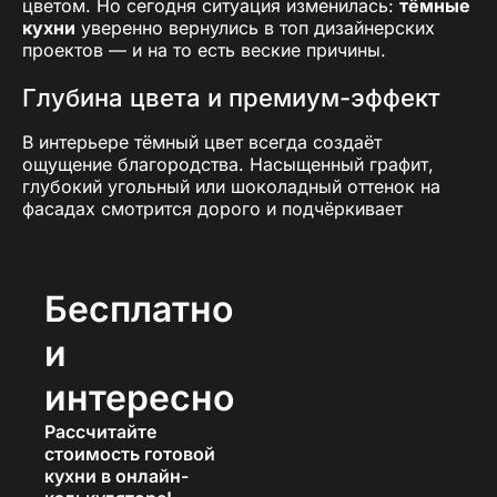
цветом. Но сегодня ситуация изменилась:
тёмные
кухни
уверенно вернулись в топ дизайнерских
проектов — и на то есть веские причины.
Глубина цвета и премиум-эффект
В интерьере тёмный цвет всегда создаёт
ощущение благородства. Насыщенный графит,
глубокий угольный или шоколадный оттенок на
фасадах смотрится дорого и подчёркивает
хороший вкус хозяев.
Темная кухня
не кричит о
себе — она элегантно «держит стиль» всей
квартиры или дома.
Бесплатно
Уют и камерность
и
Многие отмечают, что кухня в светлых тонах
интересно
выглядит холодно и стерильно, особенно в
больших пространствах. А вот
тёмный кухонный
Рассчитайте
гарнитур в Радужном от ПавМа
создаёт
стоимость готовой
ощущение защищённости и уюта.
кухни в онлайн-
Часто это выбор для тех, кто проводит много