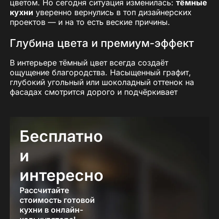
цветом. Но сегодня ситуация изменилась:
тёмные
кухни
уверенно вернулись в топ дизайнерских
проектов — и на то есть веские причины.
Глубина цвета и премиум-эффект
В интерьере тёмный цвет всегда создаёт
ощущение благородства. Насыщенный графит,
глубокий угольный или шоколадный оттенок на
фасадах смотрится дорого и подчёркивает
хороший вкус хозяев.
Темная кухня
не кричит о
себе — она элегантно «держит стиль» всей
квартиры или дома.
Бесплатно
Уют и камерность
и
Многие отмечают, что кухня в светлых тонах
интересно
выглядит холодно и стерильно, особенно в
больших пространствах. А вот
тёмный кухонный
Рассчитайте
гарнитур в Протвино от ПавМа
создаёт ощущение
стоимость готовой
защищённости и уюта.
кухни в онлайн-
Часто это выбор для тех, кто проводит много