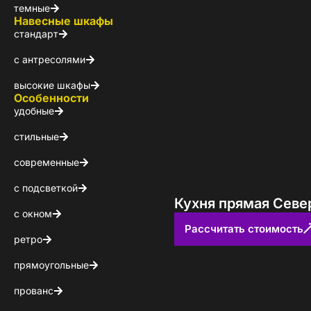
темные
Навесные шкафы
стандарт
с антресолями
высокие шкафы
Особенности
удобные
стильные
современные
с подсветкой
Кухня прямая Севе
с окном
Рассчитать стоимость
ретро
Стойт
прямоугольные
прованс
Скачайте беспл