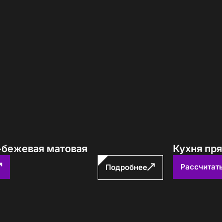
авторских кухонь ПавМа,
ых в 2026 году
Вам выслать?
-бежевая матовая
Кухня пр
учить файл сейчас
Рассчитат
Подробнее
с
политикой обработки ПДн
и даю
согласие