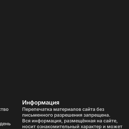
ения функциональности.
 так и в просторных домах.
Информация
ство
Перепечатка материалов сайта без
письменного разрешения запрещена.
Вся информация, размещённая на сайте,
 день
й и традиционный вид.
носит ознакомительный характер и может