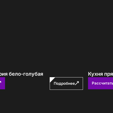
рия бело-голубая
Кухня пр
Рассчитат
Подробнее
е! Подождите!
атно