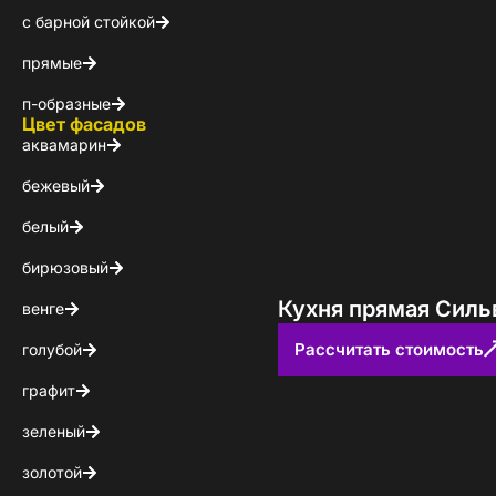
с барной стойкой
КОНТАКТЫ
прямые
БЛОГ
п-образные
Цвет фасадов
аквамарин
бежевый
белый
бирюзовый
Кухня прямая Силь
венге
Рассчитать стоимость
голубой
графит
зеленый
золотой