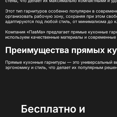
стены, что делает их максимально компактными и уд
Этот тип гарнитуров особенно популярен в современ
организовать рабочую зону, сохраняя при этом своб
адаптируются под любой стиль, от минимализма до к
Компания «ПавМа» предлагает прямые кухонные гар
используем качественные материалы и современные т
Преимущества прямых ку
Прямые кухонные гарнитуры — это универсальный вы
эргономику и стиль, что делает их популярным реше
1. Компактность и эконо
Прямые кухни идеально подходят для небольших пом
Все элементы гарнитура располагаются вдоль о
Бесплатно и
Лаконичная планировка оставляет место для об
Простота размещения мебели и техники делает э