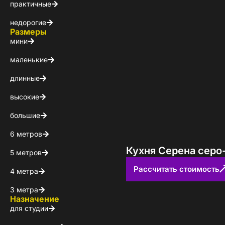
Каталог 
практичные
популярн
недорогие
Размеры
мини
Выберите куда 
маленькие
длинные
высокие
большие
6 метров
Кухня Серена серо
5 метров
Пол
Рассчитать стоимость
4 метра
3 метра
Я ознакомлен(а) 
Назначение
на обработку ПДн
для студии