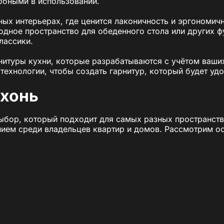
обными в использовании.
ных интерьерах, где ценится лаконичность и эргономи
одное пространство для обеденного стола или других ф
лассики.
нитуры кухни, которые разрабатываются с учётом ваши
ехнологии, чтобы создать гарнитур, который будет уд
хонь
бор, который подходит для самых разных пространств и
нием среди владельцев квартир и домов. Рассмотрим о
мия пространства
ещений, где каждый сантиметр на счету:
дной стены, что позволяет сохранить максимум свободн
еденной зоны или других функциональных решений.
тот тип кухонь удобным для монтажа и адаптации.