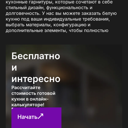
кухонные гарнитуры, которые сочетают в себе
стильный дизайн, функциональность и
долговечность. У нас вы можете заказать белую
кухню под ваши индивидуальные требования,
выбрать материалы, конфигурацию и
дополнительные элементы, чтобы полностью
соответствовать вашим ожиданиям. Белый
кухонный гарнитур отлично вписывается как в
современные минималистичные интерьеры, так и в
классические пространства, добавляя им
Бесплатно
изысканности.
и
Преимущества белых кухонь сложно переоценить:
они визуально расширяют пространство, легко
интересно
комбинируются с любыми другими цветами и
отделками, а также подходят для помещений
Рассчитайте
любого размера. Даже небольшая белая кухня
стоимость готовой
будет выглядеть стильно и просторной, создавая
кухни в онлайн-
впечатление чистоты и порядка. Если вы
калькуляторе!
планируете купить кухню белого цвета, то вам
точно стоит обратить внимание на гарнитуры от
Начать
компании «ПавМа».