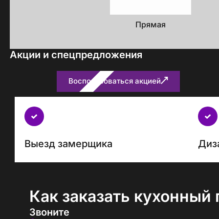
Прямая
Акции и спецпредложения
Воспользоваться акцией
Бесплатно
с
каждым
проектом
Выезд замерщика
Диз
Как заказать кухонный 
Звоните