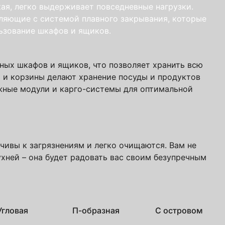
ая, легко выдерживает повседневные нагрузки.
ляющие с системой плавного закрывания, которые
учить файл сейчас
ьзование шкафов и ящиков.
с
политикой обработки ПДн
и даю
согласие
ых шкафов и ящиков, что позволяет хранить всю
и и корзины делают хранение посуды и продуктов
жные модули и карго-системы для оптимальной
чивы к загрязнениям и легко очищаются. Вам не
ухней – она будет радовать вас своим безупречным
Угловая
П-образная
С островом