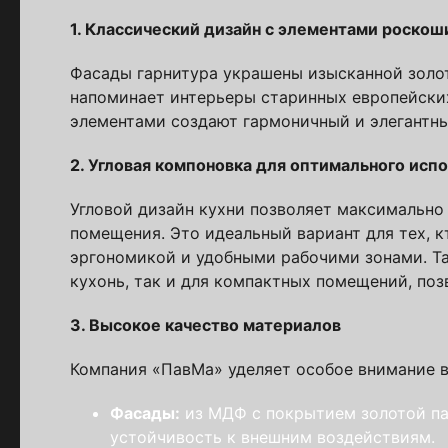
1. Классический дизайн с элементами роскош
Фасады гарнитура украшены изысканной золот
Стойт
напоминает интерьеры старинных европейских
элементами создают гармоничный и элегантны
Скачайте беспл
2. Угловая компоновка для оптимального исп
Каталог 
Угловой дизайн кухни позволяет максимально
популярн
помещения. Это идеальный вариант для тех, к
эргономикой и удобными рабочими зонами. Та
Выберите куда 
кухонь, так и для компактных помещений, по
3. Высокое качество материалов
Компания «ПавМа» уделяет особое внимание в
Фасады:
из МДФ с покрытием золотой пат
устойчивость к внешним воздействиям.