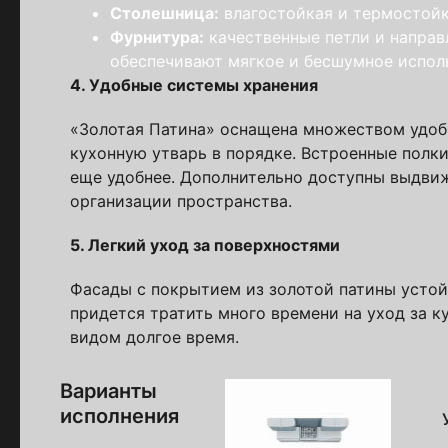
Столешница:
влагостойкая и термостойк
Фурнитура:
качественные петли и направ
Пол
обеспечивают мягкое и бесшумное испол
4. Удобные системы хранения
Я ознакомлен(а) 
«Золотая Патина» оснащена множеством удобн
на обработку ПДн
кухонную утварь в порядке. Встроенные полк
еще удобнее. Дополнительно доступны выдви
организации пространства.
5. Легкий уход за поверхностями
Фасады с покрытием из золотой патины устой
придется тратить много времени на уход за к
видом долгое время.
Варианты
исполнения