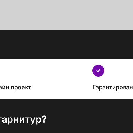
айн проект
Гарантирова
гарнитур?