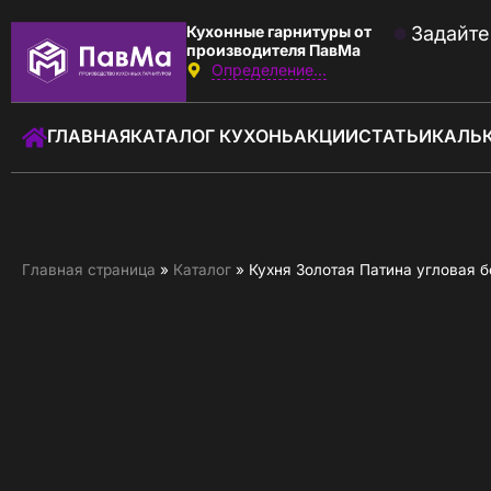
Кухонные гарнитуры от
Задайте
производителя ПавМа
Определение...
Звоните:
с 09:00 до 18:00
ГЛАВНАЯ
КАТАЛОГ КУХОНЬ
АКЦИИ
СТАТЬИ
КАЛЬ
+7 (930) 037-01-01
Заказать звонок
ГЛАВНАЯ
Главная страница
»
Каталог
»
Кухня Золотая Патина угловая 
КАТАЛОГ КУХОНЬ
КАЛЬКУЛЯТОР КУХНИ
АКЦИИ
О КОМПАНИИ