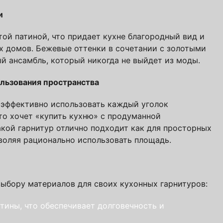
и
ой патиной, что придает кухне благородный вид и
е! Подождите!
 домов. Бежевые оттенки в сочетании с золотыми
й ансамбль, который никогда не выйдет из моды.
атно
ользования пространства
авторских кухонь ПавМа,
 эффективно использовать каждый уголок
ых в 2026 году
то хочет «купить кухню» с продуманной
кой гарнитур отлично подходит как для просторных
Вам выслать?
зволяя рационально использовать площадь.
ыбору материалов для своих кухонных гарнитуров:
ины, что обеспечивает долговечность и