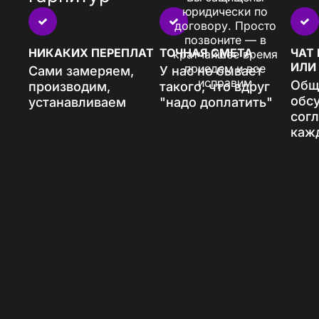
юридически по
договору. Просто
позвоните — в
НИКАКИХ ПЕРЕПЛАТ
ТОЧНАЯ СМЕТА
ЧАТ
кратчайшее время
ИЛИ
приедем и все
Сами замеряем,
У нас не бывает
исправим
Общ
производим,
такого, что вдруг
обс
устанавливаем
"надо доплатить"
сог
каж