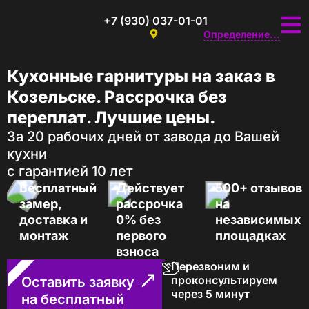
+7 (930) 037-01-01
Определение...
Кухонные гарнитуры на заказ в
Козельске. Рассрочка без
переплат. Лучшие цены.
За 20 рабочих дней от завода до Вашей
кухни
с гарантией 10 лет
Бесплатный
Действует
500+ отзывов
замер,
рассрочка
на
доставка и
0% без
независимых
монтаж
первого
площадках
взноса
Перезвоним и
проконсультируем
Оставить заявку
через 5 минут
на бесплатный