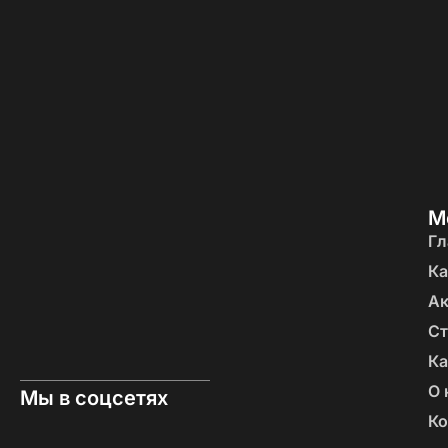
М
Гл
Ка
А
Ст
Ка
О 
Мы в соцсетях
Ко