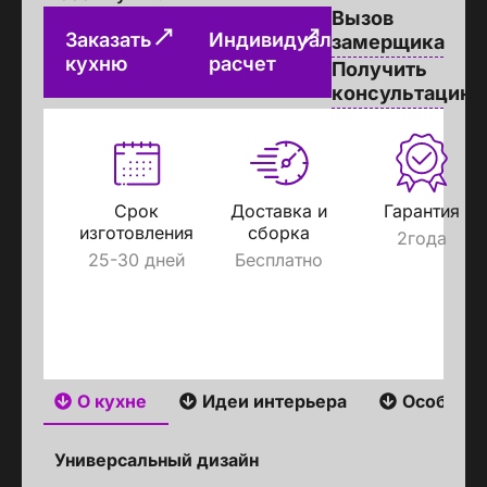
Вызов
Заказать
Индивидуальный
замерщика
кухню
расчет
Получить
консультацию
Срок
Доставка и
Гарантия
изготовления
сборка
2года
25-30 дней
Бесплатно
О кухне
Идеи интерьера
Особенн
Универсальный дизайн