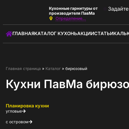
Кухонные гарнитуры от
Задайте
производителя ПавМа
Определение...
Звоните:
с 09:00 до 18:00
ГЛАВНАЯ
КАТАЛОГ КУХОНЬ
АКЦИИ
СТАТЬИ
КАЛЬ
+7 (930) 762-01-01
Заказать звонок
ГЛАВНАЯ
Главная страница
»
Каталог
»
бирюзовый
КАТАЛОГ КУХОНЬ
Кухни ПавМа бирюзо
КАЛЬКУЛЯТОР КУХНИ
Планировка кухни
АКЦИИ
угловые
О КОМПАНИИ
с островом