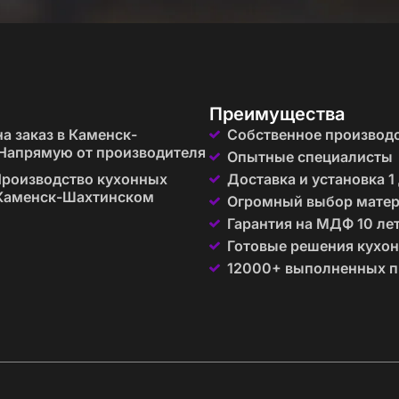
успокаивающим и вдохновляющим эффектом. Он помогает
нтерьеров
Преимущества
а заказ в Каменск-
Собственное производ
Напрямую от производителя
е стили:
Опытные специалисты
роизводство кухонных
Доставка и установка 1
 формы подчеркивают современный дизайн.
 Каменск-Шахтинском
Огромный выбор мате
ют атмосферу уюта и романтики.
Гарантия на МДФ 10 ле
атуральные материалы дополняют светлый и воздушный
Готовые решения кухон
12000+ выполненных п
хни не только стильными, но и практичными:
 отпечатки пальцев.
ально увеличивают пространство.
сыщенность на протяжении многих лет.
, оригинальность и уют.