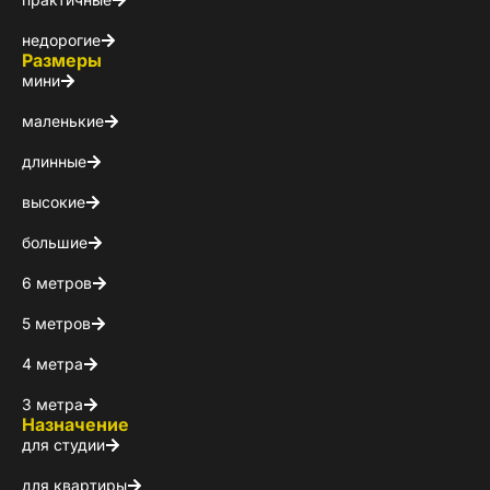
недорогие
Размеры
мини
маленькие
длинные
высокие
Пол
большие
6 метров
Я ознакомлен(а) 
на обработку ПДн
5 метров
4 метра
3 метра
Назначение
для студии
для квартиры