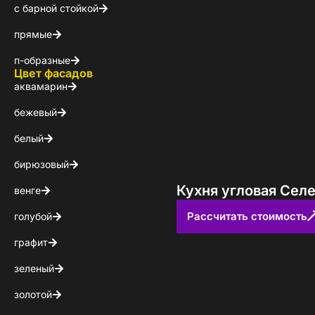
с барной стойкой
КОНТАКТЫ
прямые
БЛОГ
п-образные
Цвет фасадов
аквамарин
бежевый
белый
бирюзовый
Кухня угловая Сел
венге
Рассчитать стоимость
голубой
графит
зеленый
золотой