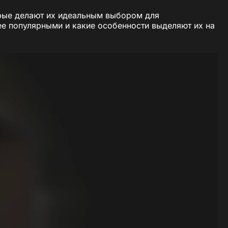
торые делают их идеальным выбором для
ее популярными и какие особенности выделяют их на
ость
 интерьера.
е.
ами
 с бирюзовыми фасадами.
ченной.