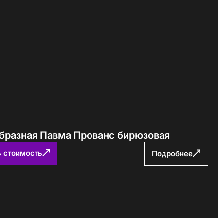
образная Павма Прованс бирюзовая
ь стоимость
Подробнее