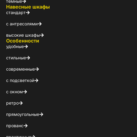
темные
Навесные шкафы
стандарт
с антресолями
высокие шкафы
Особенности
удобные
стильные
современные
Стойт
с подсветкой
с окном
Скачайте беспл
Каталог 
ретро
прямоугольные
популярн
прованс
Выберите куда 
практичные