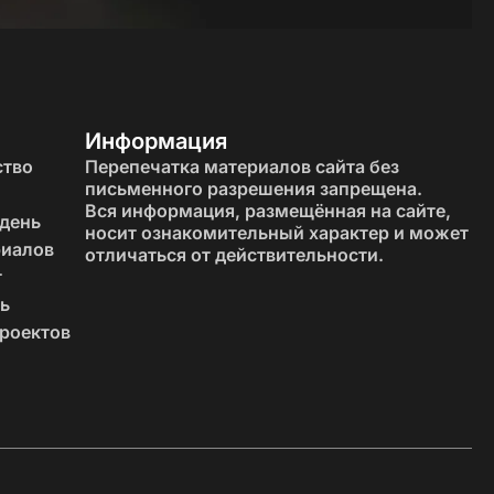
 расслабиться, снизить стресс и создать уютную
Информация
ство
Перепечатка материалов сайта без
письменного разрешения запрещена.
Вся информация, размещённая на сайте,
 день
носит ознакомительный характер и может
риалов
отличаться от действительности.
т
 интерьер.
ь
роектов