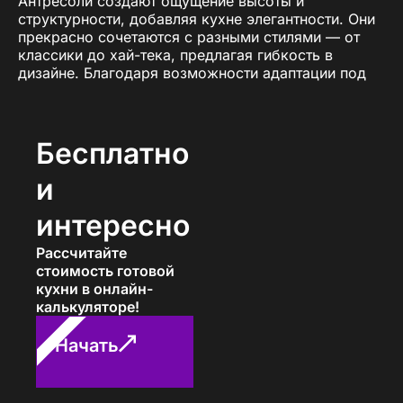
Антресоли создают ощущение высоты и
структурности, добавляя кухне элегантности. Они
прекрасно сочетаются с разными стилями — от
классики до хай-тека, предлагая гибкость в
дизайне. Благодаря возможности адаптации под
индивидуальные размеры и предпочтения, кухни с
антресолями становятся всё более популярными.
Компания «ПавМа» предлагает кухни с
Бесплатно
антресолями, выполненные из качественных
материалов с учётом ваших пожеланий. Мы
и
создаём уникальные проекты, которые
гармонично вписываются в любое пространство,
интересно
делая вашу кухню уютной, стильной и
функциональной.
Рассчитайте
стоимость готовой
Преимущества кухонь с
кухни в онлайн-
калькуляторе!
антресолями
Начать
Кухни с антресолями — это не только эстетически
привлекательное, но и крайне функциональное
решение. Этот тип гарнитуров обладает рядом