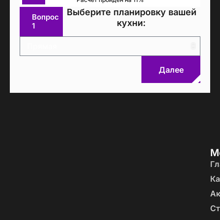
Выберите планировку вашей
Вопрос
кухни:
1
Далее
М
Гл
Ка
А
Ст