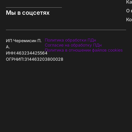
Ка
О 
Мы в соцсетях
Ко
Политика обработки ПДн
ИП Черемисин П.
Согласие на обработку ПДн
А.
Политика в отношении файлов cookies
ИНН:463234425564
ОГРНИП:314463203800028