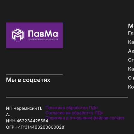
М
Гл
Ка
А
Ст
Ка
О 
Мы в соцсетях
Ко
Политика обработки ПДн
ИП Черемисин П.
Согласие на обработку ПДн
А.
Политика в отношении файлов cookies
ИНН:463234425564
ОГРНИП:314463203800028