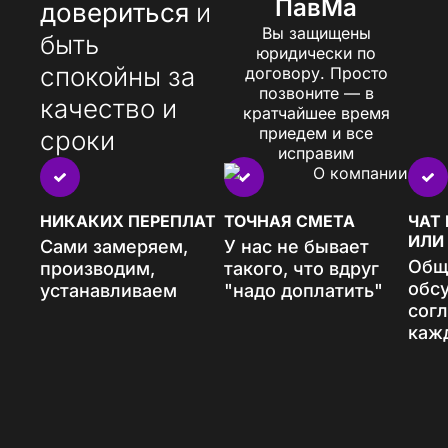
ПавМа
довериться
и
Вы защищены
быть
юридически по
спокойны за
договору. Просто
позвоните — в
качество и
кратчайшее время
приедем и все
сроки
исправим
НИКАКИХ ПЕРЕПЛАТ
ТОЧНАЯ СМЕТА
ЧАТ
ИЛИ
Сами замеряем,
У нас не бывает
Общ
производим,
такого, что вдруг
обс
устанавливаем
"надо доплатить"
сог
каж