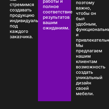
работы и
поэтому
стремимся
полное
важно,
создавать
соответствие
чтобы он
продукцию
результатов
был
индивидуально
вашим
удобным,
под
ожиданиям.
функциональн
каждого
и
заказчика.
привлекатель
Мы
предлагаем
нашим
клиентам
возможность
создать
уникальный
дизайн
своей
мебели.