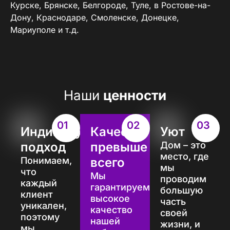
Курске, Брянске, Белгороде, Туле, в Ростове-на-
Дону, Краснодаре, Смоленске, Донецке,
Мариуполе и т.д.
Наши
ценности
01
02
03
Индивидуальный
Качество
Уют
подход
превыше
Дом – это
место, где
Понимаем,
всего
мы
что
Мы
проводим
каждый
гарантируем
большую
клиент
высокое
часть
уникален,
качество
своей
поэтому
нашей
жизни, и
мы