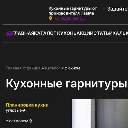
Кухонные гарнитуры от
Задайте
производителя ПавМа
Определение...
Звоните:
с 10:00 до 22:00
ГЛАВНАЯ
КАТАЛОГ КУХОНЬ
АКЦИИ
СТАТЬИ
КАЛЬ
+7 (930) 037-01-01
Заказать звонок
ГЛАВНАЯ
Главная страница
»
Каталог
»
с окном
КАТАЛОГ КУХОНЬ
Кухонные гарнитуры
КАЛЬКУЛЯТОР КУХНИ
АКЦИИ
Планировка кухни
угловые
О КОМПАНИИ
с островом