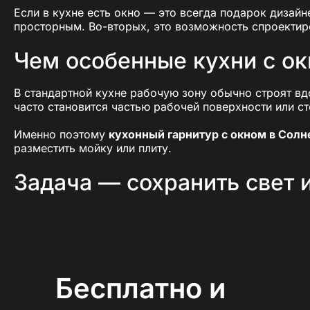
Если в кухне есть окно — это всегда подарок дизайн
просторным. Во-вторых, это возможность спроектир
Чем особенные кухни с о
В стандартной кухне рабочую зону обычно строят вд
часто становится частью рабочей поверхности или с
Именно поэтому
кухонный гарнитур с окном в Сол
разместить мойку или плиту.
Задача — сохранить свет 
Главная ошибка при заказе кухни с окном — загромо
Чтобы этого не случилось, стоит заранее продумать:
– какую часть окна можно использовать под рабочую
Бесплатно и
– где оставить открытые полки вместо верхних шкаф
– как вписать вытяжку, если плита будет у окна.