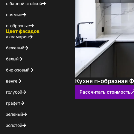
с барной стойкой
КОНТАКТЫ
прямые
БЛОГ
п-образные
Цвет фасадов
аквамарин
бежевый
белый
бирюзовый
Кухня п-образная Ф
венге
Рассчитать стоимость
голубой
графит
зеленый
золотой