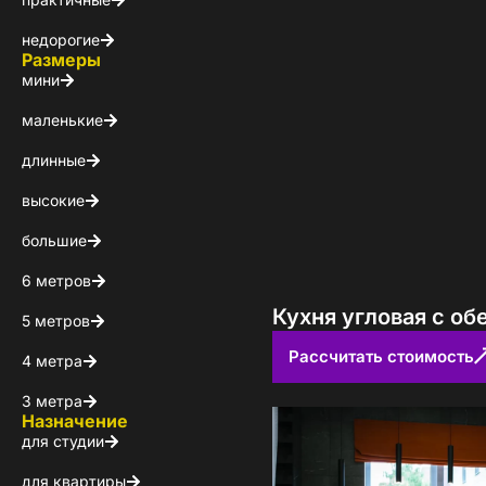
Каталог 
недорогие
популярн
Размеры
мини
Выберите куда 
маленькие
длинные
высокие
большие
6 метров
Кухня угловая с о
5 метров
Рассчитать стоимость
Пол
4 метра
3 метра
Назначение
Я ознакомлен(а) 
для студии
на обработку ПДн
для квартиры