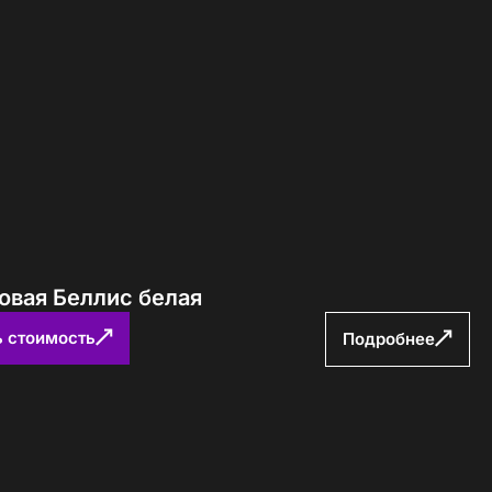
Определение...
овая Беллис белая
ь стоимость
Подробнее