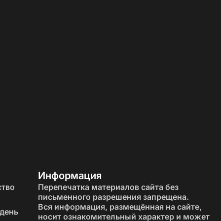
диаторы, трубы, нестандартный проём. Поэтому
кухни
арнитур и использовать подоконник с умом.
 пространства
тов планировки много — и почти всегда они требуют
Информация
ство
Перепечатка материалов сайта без
письменного разрешения запрещена.
ся вдоль одной стены — окно остаётся открытым и
Вся информация, размещённая на сайте,
 день
носит ознакомительный характер и может