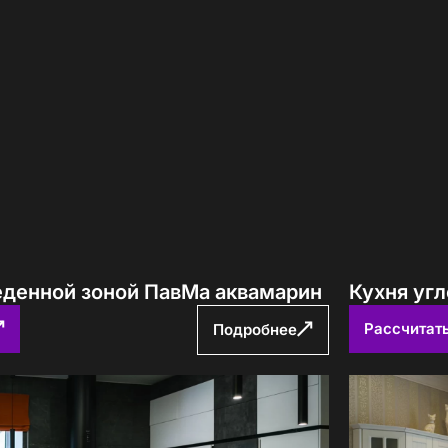
авторских кухонь ПавМа,
ых в 2026 году
Вам выслать?
беденной зоной ПавМа аквамарин
Кухня уг
Рассчитат
Подробнее
учить файл сейчас
с
политикой обработки ПДн
и даю
согласие