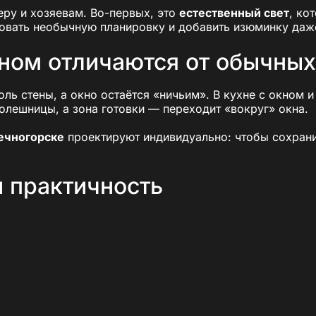
еру и хозяевам. Во-первых, это
естественный свет
, ко
овать необычную планировку и добавить изюминку даже
кном отличаются от обычных
оль стены, а окно остаётся «ничьим». В кухне с окном
толешницы, а зона готовки — переходит «вокруг» окна.
нечногорске
проектируют индивидуально: чтобы сохранит
и практичность
здить пространство лишними шкафами. Результат: свет з
 зону;
ов;