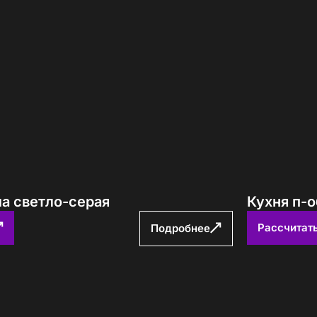
ма светло-серая
Кухня п-
Рассчитат
Подробнее
е! Подождите!
атно