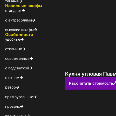
темные
Навесные шкафы
стандарт
с антресолями
высокие шкафы
Особенности
удобные
стильные
современные
с подсветкой
Кухня угловая Пав
с окном
Рассчитать стоимость
ретро
Стойт
прямоугольные
прованс
Скачайте беспл
практичные