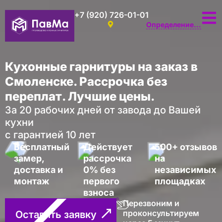
+7 (920) 726-01-01
Определение...
Кухонные гарнитуры на заказ в
Смоленске. Рассрочка без
переплат. Лучшие цены.
За 20 рабочих дней от завода до Вашей
кухни
с гарантией 10 лет
Бесплатный
Действует
500+ отзывов
замер,
рассрочка
на
доставка и
0% без
независимых
монтаж
первого
площадках
взноса
Перезвоним и
проконсультируем
Оставить заявку