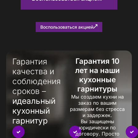
Воспользоваться акцией
Гарантия
Гарантия 10
лет на наши
качества и
кухонные
соблюдения
гарнитуры
сроков –
Мы создаем кухни на
идеальный
заказ по вашим
кухонный
размерам без стресса
и задержек.
гарнитур
Вы защищены
юридически по
договору. Просто