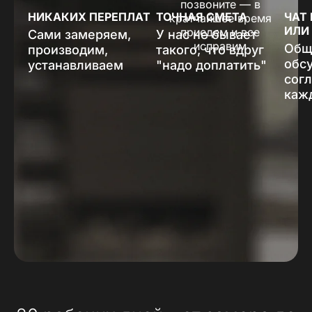
позвоните — в
НИКАКИХ ПЕРЕПЛАТ
ТОЧНАЯ СМЕТА
ЧАТ
кратчайшее время
ИЛИ
приедем и все
Сами замеряем,
У нас не бывает
исправим
Общ
производим,
такого, что вдруг
обс
устанавливаем
"надо доплатить"
сог
каж