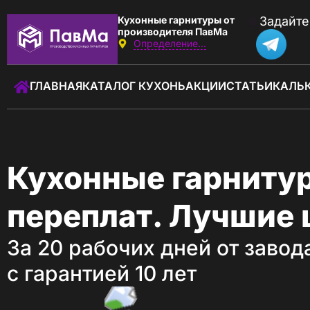
Кухонные гарнитуры от
Задайте
производителя ПавМа
Определение...
Звоните:
с 10:00 до 22:00
ГЛАВНАЯ
КАТАЛОГ КУХОНЬ
АКЦИИ
СТАТЬИ
КАЛЬ
+7 (930) 037-01-01
Заказать звонок
ГЛАВНАЯ
Кухонные гарнитур
КАТАЛОГ КУХОНЬ
переплат. Лучшие 
КАЛЬКУЛЯТОР КУХНИ
За 20 рабочих дней от завод
АКЦИИ
с гарантией 10 лет
О КОМПАНИИ