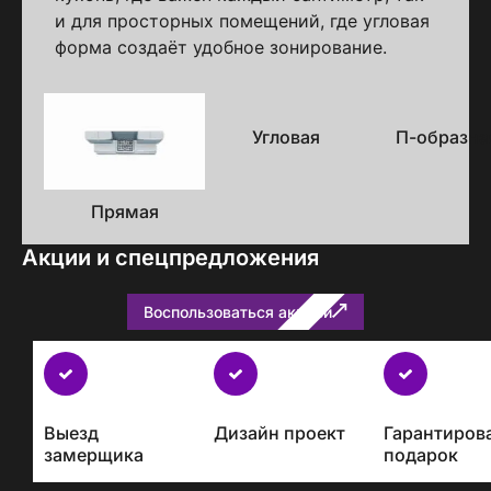
и для просторных помещений, где угловая
форма создаёт удобное зонирование.
Варианты
исполнения
Угловая
П-образна
Прямая
Акции и спецпредложения
Воспользоваться акцией
Бесплатно
с
каждым
Выезд
Дизайн проект
Гарантиров
проектом
замерщика
подарок