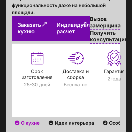
функциональность даже на небольшой
площади.
Вызов
Заказать
Индивидуальный
замерщика
кухню
расчет
Получить
консультацию
Срок
Доставка и
Гарантия
изготовления
сборка
2года
25-30 дней
Бесплатно
О кухне
Идеи интерьера
Особенн