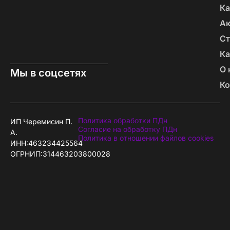
Ка
А
Ст
Ка
О 
Мы в соцсетях
Ко
Политика обработки ПДн
ИП Черемисин П.
Согласие на обработку ПДн
А.
Политика в отношении файлов cookies
ИНН:463234425564
ОГРНИП:314463203800028