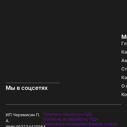
М
Гл
Ка
А
Ст
Ка
О 
Мы в соцсетях
Ко
Политика обработки ПДн
ИП Черемисин П.
Согласие на обработку ПДн
А.
Политика в отношении файлов cookies
ИНН:463234425564