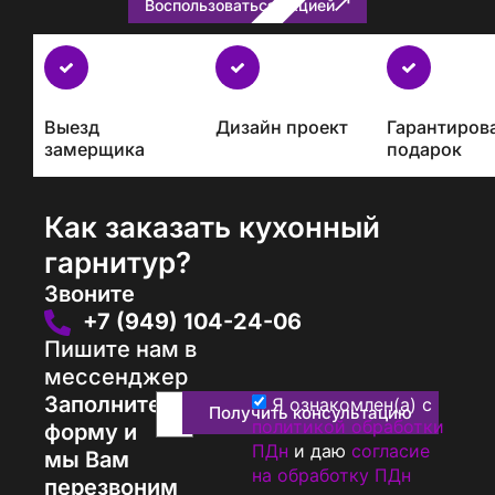
Воспользоваться акцией
Бесплатно
с
каждым
Выезд
Дизайн проект
Гарантиров
проектом
замерщика
подарок
Как заказать кухонный
гарнитур?
Звоните
+7 (949) 104-24-06
Пишите нам в
мессенджер
Заполните
Я ознакомлен(а) с
Получить консультацию
политикой обработки
форму и
ПДн
и даю
согласие
мы Вам
на обработку ПДн
перезвоним