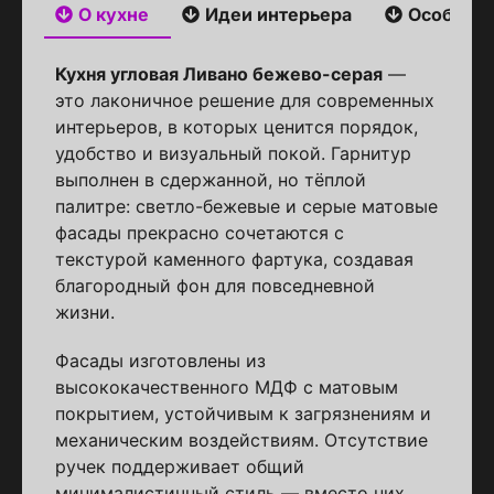
О кухне
Идеи интерьера
Особенн
Кухня угловая Ливано бежево-серая
—
это лаконичное решение для современных
интерьеров, в которых ценится порядок,
удобство и визуальный покой. Гарнитур
выполнен в сдержанной, но тёплой
палитре: светло-бежевые и серые матовые
фасады прекрасно сочетаются с
текстурой каменного фартука, создавая
благородный фон для повседневной
жизни.
Фасады изготовлены из
высококачественного МДФ с матовым
покрытием, устойчивым к загрязнениям и
механическим воздействиям. Отсутствие
ручек поддерживает общий
минималистичный стиль — вместо них