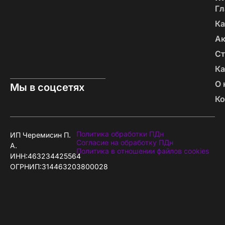
Гл
Ка
А
Ст
Ка
О 
Мы в соцсетях
Ко
Политика обработки ПДн
ИП Черемисин П.
Согласие на обработку ПДн
А.
Политика в отношении файлов cookies
ИНН:463234425564
ОГРНИП:314463203800028