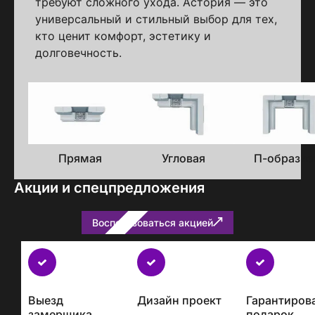
требуют сложного ухода. Астория — это
универсальный и стильный выбор для тех,
кто ценит комфорт, эстетику и
долговечность.
Варианты
исполнения
Прямая
Угловая
П-образна
Акции и спецпредложения
Воспользоваться акцией
Бесплатно
с
каждым
Выезд
Дизайн проект
Гарантиров
проектом
замерщика
подарок