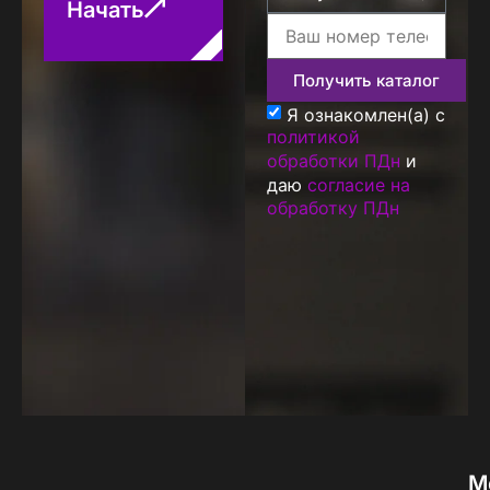
Начать
Получить каталог
Я ознакомлен(а) с
политикой
обработки ПДн
и
даю
согласие на
обработку ПДн
М