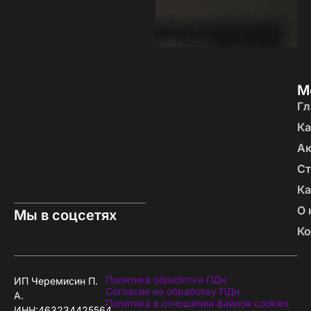
М
Гл
Ка
А
Ст
Ка
О 
Мы в соцсетях
Ко
Политика обработки ПДн
ИП Черемисин П.
Согласие на обработку ПДн
А.
Политика в отношении файлов cookies
ИНН:463234425564