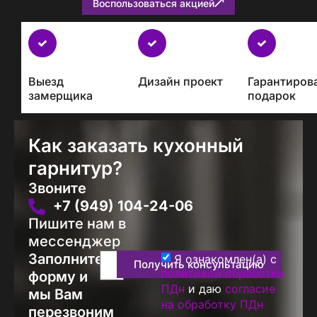
Воспользоваться акцией
Бесплатно
с
каждым
Выезд
Дизайн проект
Гарантиров
проектом
замерщика
подарок
Как заказать кухонный
гарнитур?
Звоните
+7 (949) 104-24-06
Пишите нам в
мессенджер
Заполните
Я ознакомлен(а) с
Получить консультацию
политикой обработки
форму и
ПДн
и даю
согласие
мы Вам
на обработку ПДн
перезвоним