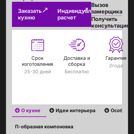
Вызов
Заказать
Индивидуальный
замерщика
кухню
расчет
Получить
консультацию
Срок
Доставка и
Гарантия
изготовления
сборка
2года
25-30 дней
Бесплатно
О кухне
Идеи интерьера
Особенн
П-образная компоновка