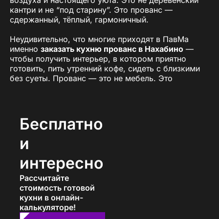
кантри и не “под старину”. Это прованс —
сдержанный, тёплый, гармоничный.
Неудивительно, что многие приходят в ПавМа
именно
заказать кухню прованс в Нахабино
—
чтобы получить интерьер, в котором приятно
готовить, пить утренний кофе, сидеть с близкими
без суеты. Прованс — это не мебель. Это
настроение.
Кому подойдёт стиль прованс?
Бесплатно
Тем, кто устал от холодных глянцевых
фасадов
и
Любителям натуральности и живых
материалов
интересно
Тем, кто хочет создать “душевное”
пространство
Рассчитайте
Поклонникам светлых тонов, мягких линий и
стоимость готовой
лаконичного декора
кухни в онлайн-
Тем, кто хочет
заказать кухню в стиле
калькуляторе!
прованс в Нахабино
с учётом своих