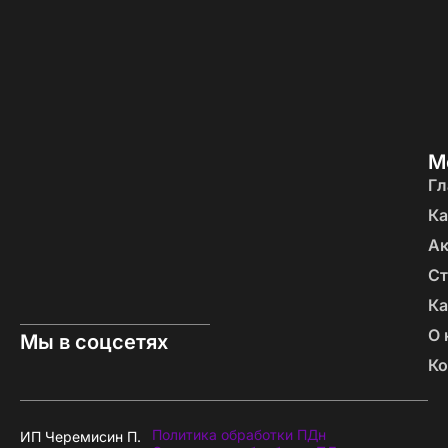
М
Гл
Ка
А
Ст
Ка
О 
Мы в соцсетях
Ко
Политика обработки ПДн
ИП Черемисин П.