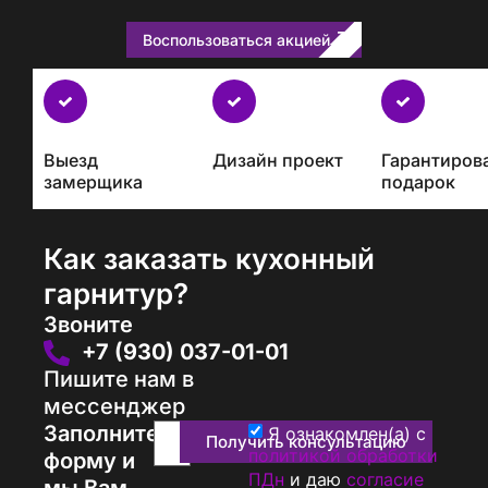
Воспользоваться акцией
Бесплатно
с
каждым
Выезд
Дизайн проект
Гарантиров
проектом
замерщика
подарок
Как заказать кухонный
гарнитур?
Звоните
+7 (930) 037-01-01
Пишите нам в
мессенджер
Заполните
Я ознакомлен(а) с
Получить консультацию
политикой обработки
форму и
ПДн
и даю
согласие