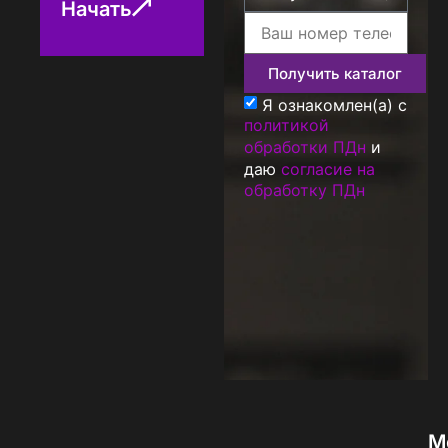
Начать
Получить каталог
Я ознакомлен(а) с
политикой
обработки ПДн
и
даю
согласие на
обработку ПДн
М