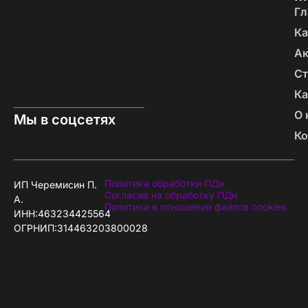
Гл
Ка
А
Ст
Ка
О 
Мы в соцсетях
Ко
Политика обработки ПДн
ИП Черемисин П.
Согласие на обработку ПДн
А.
Политика в отношении файлов cookies
ИНН:463234425564
ОГРНИП:314463203800028