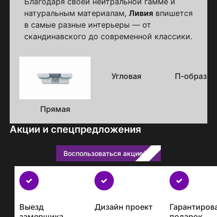
Благодаря своей нейтральной гамме и
натуральным материалам,
Ливия
впишется
в самые разные интерьеры — от
скандинавского до современной классики.
Варианты
исполнения
Угловая
П-образна
Прямая
Акции и спецпредложения
Воспользоваться акцией
Бесплатно
с
каждым
Выезд
Дизайн проект
Гарантиров
проектом
замерщика
подарок