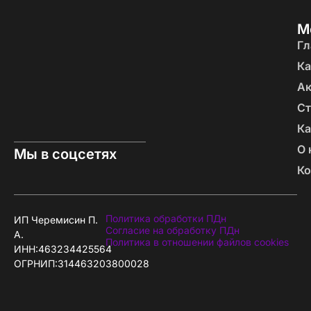
М
Гл
Ка
А
Ст
Ка
О 
Мы в соцсетях
Ко
Политика обработки ПДн
ИП Черемисин П.
Согласие на обработку ПДн
А.
Политика в отношении файлов cookies
ИНН:463234425564
ОГРНИП:314463203800028