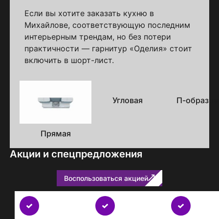
Если вы хотите заказать кухню в
Михайлове, соответствующую последним
интерьерным трендам, но без потери
практичности — гарнитур «Оделия» стоит
включить в шорт-лист.
Варианты
исполнения
Угловая
П-образна
Прямая
Акции и спецпредложения
Воспользоваться акцией
Бесплатно
с