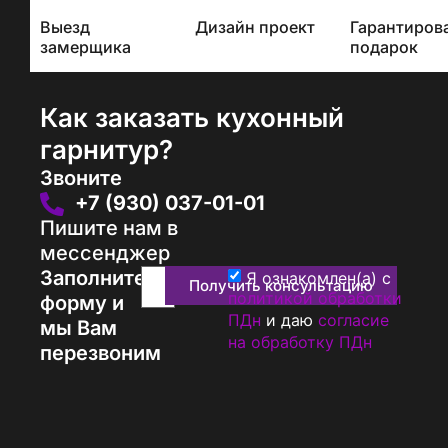
каждым
Выезд
Дизайн проект
Гарантиров
проектом
замерщика
подарок
Как заказать кухонный
гарнитур?
Звоните
+7 (930) 037-01-01
Пишите нам в
мессенджер
Заполните
Я ознакомлен(а) с
Получить консультацию
политикой обработки
форму и
ПДн
и даю
согласие
мы Вам
на обработку ПДн
перезвоним