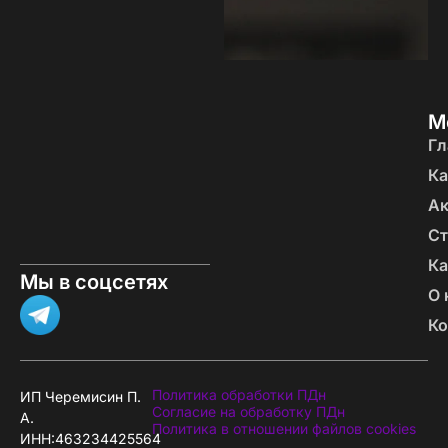
М
Гл
Ка
А
Ст
Ка
Мы в соцсетях
О 
Ко
Политика обработки ПДн
ИП Черемисин П.
Согласие на обработку ПДн
А.
Политика в отношении файлов cookies
ИНН:463234425564