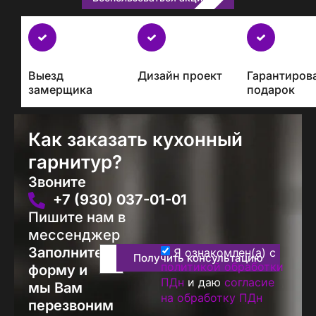
Бесплатно
с
каждым
Выезд
Дизайн проект
Гарантиров
проектом
замерщика
подарок
Как заказать кухонный
гарнитур?
Звоните
+7 (930) 037-01-01
Пишите нам в
мессенджер
Заполните
Я ознакомлен(а) с
Получить консультацию
политикой обработки
форму и
ПДн
и даю
согласие
мы Вам
на обработку ПДн
перезвоним