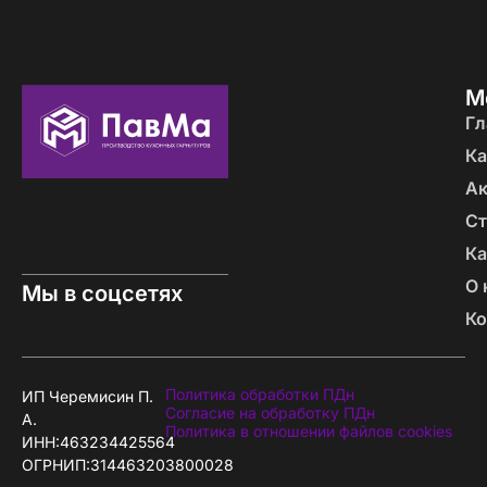
М
Гл
Ка
А
Ст
Ка
О 
Мы в соцсетях
Ко
Политика обработки ПДн
ИП Черемисин П.
Согласие на обработку ПДн
А.
Политика в отношении файлов cookies
ИНН:463234425564
ОГРНИП:314463203800028