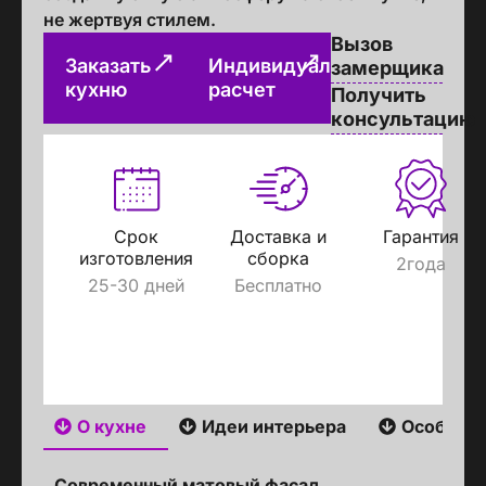
не жертвуя стилем.
Вызов
Заказать
Индивидуальный
замерщика
кухню
расчет
Получить
консультацию
Срок
Доставка и
Гарантия
изготовления
сборка
2года
25-30 дней
Бесплатно
О кухне
Идеи интерьера
Особенн
Современный матовый фасад