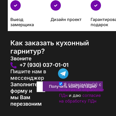
Бесплатно
с
каждым
Выезд
Дизайн проект
Гарантиров
проектом
замерщика
подарок
Как заказать кухонный
гарнитур?
Звоните
+7 (930) 037-01-01
Пишите нам в
мессенджер
Заполните
Я ознакомлен(а) с
Получить консультацию
политикой обработки
форму и
ПДн
и даю
согласие
мы Вам
на обработку ПДн
перезвоним