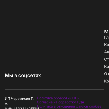
М
Гл
Ка
А
Ст
Ка
О 
Мы в соцсетях
Ко
Политика обработки ПДн
ИП Черемисин П.
Согласие на обработку ПДн
А.
Политика в отношении файлов cookies
ИНН:463234425564