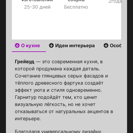
2года
25-30 дней
Бесплатно
О кухне
Идеи интерьера
Особенн
Грейвуд
— это современная кухня, в
которой продумана каждая деталь.
Сочетание глянцевых серых фасадов и
тёплого древесного фартука создаёт
эффект уюта и стиля одновременно.
Гарнитур подойдёт тем, кто ценит
визуальную лёгкость, но не хочет
отказываться от натуральных акцентов в
интерьере.
Благодаря универсальному дизайну,