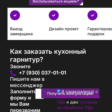
Воспользоваться акцией
Бесплатно
с
каждым
Выезд
Дизайн проект
Гарантиров
проектом
замерщика
подарок
Как заказать кухонный
гарнитур?
Звоните
+7 (930) 037-01-01
Пишите нам в
мессенджер
Заполните
Я ознакомлен(а) с
Получить консультацию
политикой обработки
форму и
ПДн
и даю
согласие
мы Вам
на обработку ПДн
перезвоним