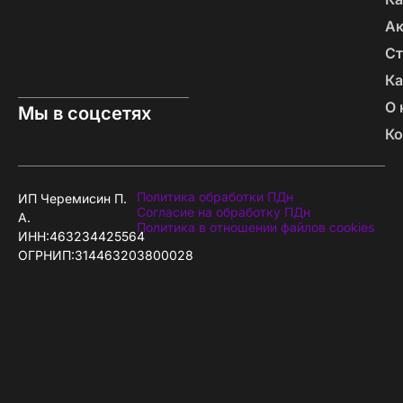
А
Ст
Ка
О 
Мы в соцсетях
Ко
Политика обработки ПДн
ИП Черемисин П.
Согласие на обработку ПДн
А.
Политика в отношении файлов cookies
ИНН:463234425564
ОГРНИП:314463203800028