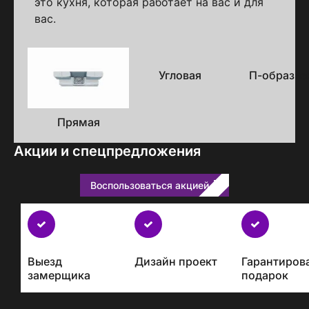
это кухня, которая работает на вас и для
вас.
Варианты
исполнения
Угловая
П-образна
Прямая
Акции и спецпредложения
Воспользоваться акцией
Бесплатно
с
каждым
Выезд
Дизайн проект
Гарантиров
проектом
замерщика
подарок