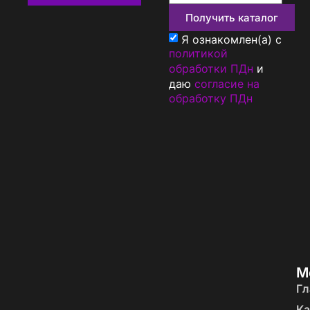
Получить каталог
Я ознакомлен(а) с
политикой
обработки ПДн
и
даю
согласие на
обработку ПДн
М
Гл
Ка