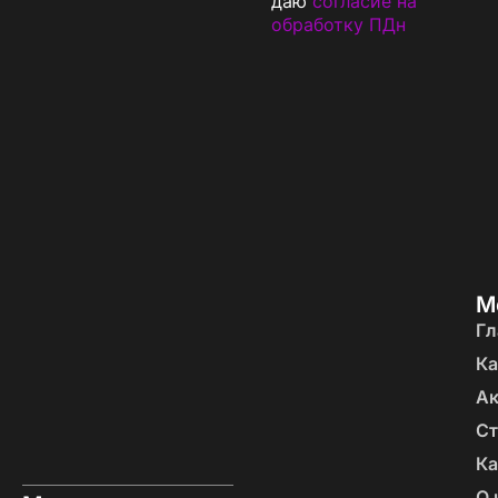
даю
согласие на
обработку ПДн
М
Гл
Ка
А
Ст
Ка
О 