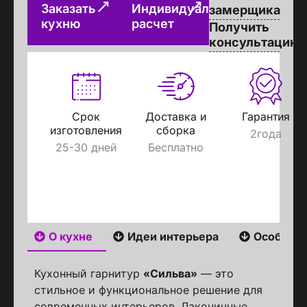
Заказать
Индивидуальный
замерщика
кухню
расчет
Получить
консультацию
Срок
Доставка и
Гарантия
изготовления
сборка
2года
25-30 дней
Бесплатно
О кухне
Идеи интерьера
Особенн
Кухонный гарнитур
«Сильва»
— это
стильное и функциональное решение для
современных интерьеров. Лаконичные