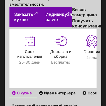
вместительности.
Вызов
Заказать
Индивидуальный
замерщика
кухню
расчет
Получить
консультацию
Срок
Доставка и
Гарантия
изготовления
сборка
2года
25-30 дней
Бесплатно
О кухне
Идеи интерьера
Особенн
Эстетичный современный дизайн