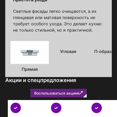
Светлые фасады легко очищаются, а их
глянцевая или матовая поверхность не
требует особого ухода. Это делает кухню
не только стильной, но и практичной.
Варианты
исполнения
Угловая
П-образна
Прямая
Акции и спецпредложения
Воспользоваться акцией
Бесплатно
с
каждым