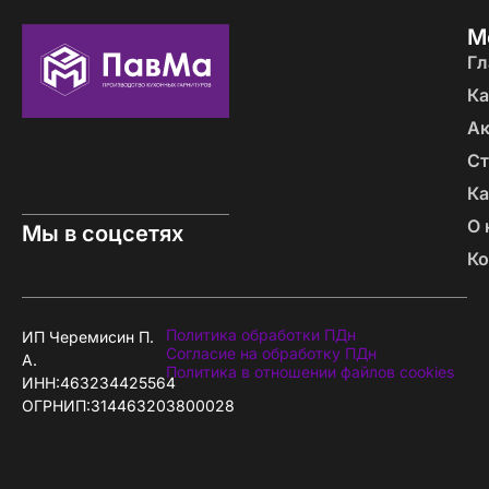
М
Гл
Ка
А
Ст
Ка
О 
Мы в соцсетях
Ко
Политика обработки ПДн
ИП Черемисин П.
Согласие на обработку ПДн
А.
Политика в отношении файлов cookies
ИНН:463234425564
ОГРНИП:314463203800028