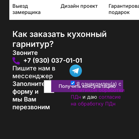
Выезд
Дизайн проект
Гарантиров
проектом
замерщика
подарок
Как заказать кухонный
гарнитур?
Звоните
+7 (930) 037-01-01
Пишите нам в
мессенджер
Заполните
Я ознакомлен(а) с
Получить консультацию
политикой обработки
форму и
ПДн
и даю
согласие
мы Вам
на обработку ПДн
перезвоним