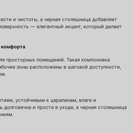
сти и чистоты, а черная столешница добавляет
поверхность — элегантный акцент, который делает
о комфорта
е! Подождите!
для просторных помещений. Такая компоновка
абочие зоны расположены в шаговой доступности,
атно
авторских кухонь ПавМа,
ым.
ых в 2026 году
ием, устойчивым к царапинам, влаге и
Вам выслать?
 долговечна и проста в уходе, а черная столешница
ниям.