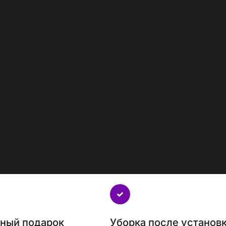
нный подарок
Уборка после установ