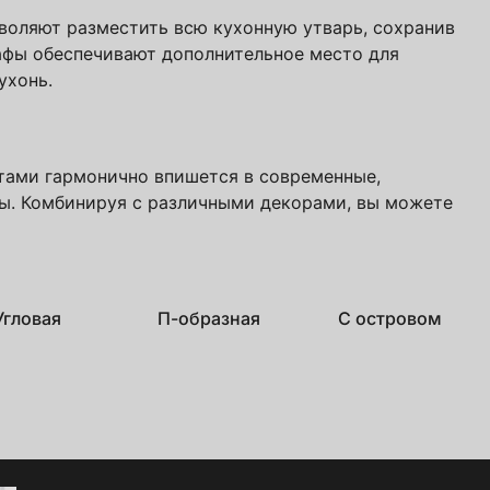
воляют разместить всю кухонную утварь, сохранив
афы обеспечивают дополнительное место для
ухонь.
учить файл сейчас
тами гармонично впишется в современные,
ы. Комбинируя с различными декорами, вы можете
с
политикой обработки ПДн
и даю
согласие
Угловая
П-образная
С островом