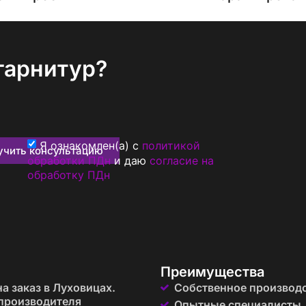
гарнитур?
Я ознакомлен(а) с
политикой
учить консультацию
обработки ПДн
и даю
согласие на
обработку ПДн
Преимущества
а заказ в Луховицах.
Собственное производ
производителя
Опытные специалисты