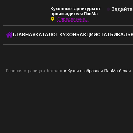
Кухонные гарнитуры от
Задайте
производителя ПавМа
Определение...
Звоните:
с 10:00 до 22:00
ГЛАВНАЯ
КАТАЛОГ КУХОНЬ
АКЦИИ
СТАТЬИ
КАЛЬ
+7 (930) 037-01-01
Заказать звонок
ГЛАВНАЯ
Главная страница
»
Каталог
»
Кухня п-образная ПавМа белая
КАТАЛОГ КУХОНЬ
КАЛЬКУЛЯТОР КУХНИ
АКЦИИ
О КОМПАНИИ