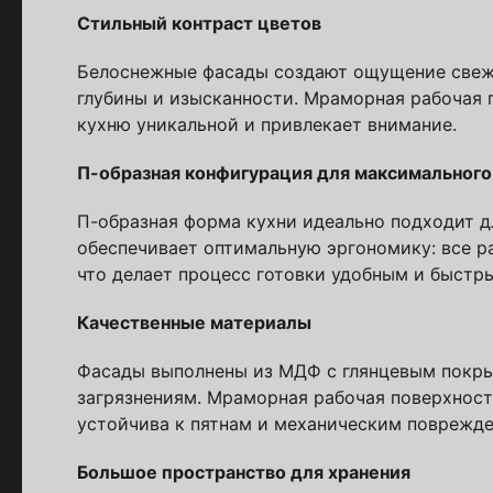
Стильный контраст цветов
Белоснежные фасады создают ощущение свеже
глубины и изысканности. Мраморная рабочая 
кухню уникальной и привлекает внимание.
П-образная конфигурация для максимальног
Стойт
П-образная форма кухни идеально подходит 
обеспечивает оптимальную эргономику: все р
Скачайте беспл
Каталог 
что делает процесс готовки удобным и быстр
популярн
Качественные материалы
Фасады выполнены из МДФ с глянцевым покрыт
Выберите куда 
загрязнениям. Мраморная рабочая поверхность
устойчива к пятнам и механическим поврежде
Большое пространство для хранения