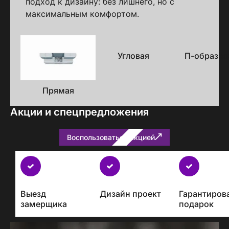
подход к дизайну: без лишнего, но с
максимальным комфортом.
Варианты
исполнения
Угловая
П-образна
Прямая
Акции и спецпредложения
Воспользоваться акцией
Бесплатно
с
каждым
Выезд
Дизайн проект
Гарантиров
проектом
замерщика
подарок