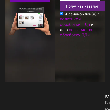
Получить каталог
Я ознакомлен(а) с
политикой
обработки ПДн
и
даю
согласие на
обработку ПДн
М
Гл
Ка