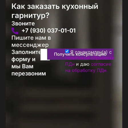
Как заказать кухонный
гарнитур?
Звоните
+7 (930) 037-01-01
Пишите нам в
мессенджер
Заполните
Я ознакомлен(а) с
Получить консультацию
политикой обработки
форму и
ПДн
и даю
согласие
мы Вам
на обработку ПДн
перезвоним