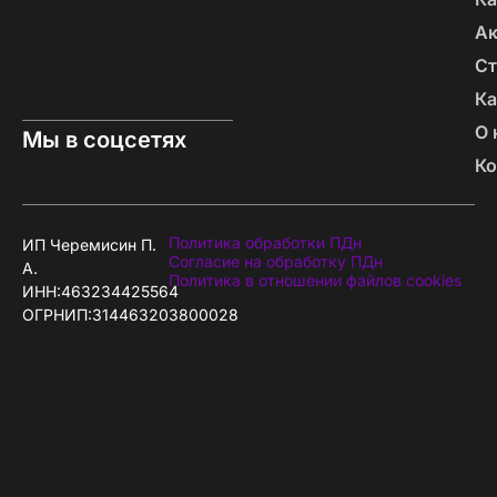
А
Ст
Ка
О 
Мы в соцсетях
Ко
Политика обработки ПДн
ИП Черемисин П.
Согласие на обработку ПДн
А.
Политика в отношении файлов cookies
ИНН:463234425564
ОГРНИП:314463203800028