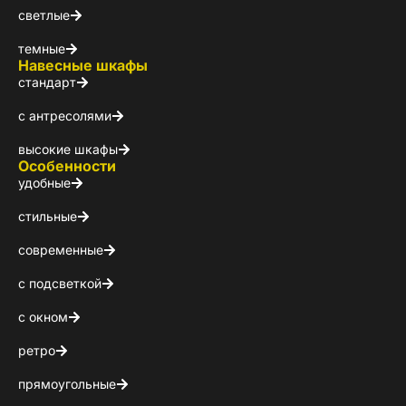
светлые
темные
Навесные шкафы
стандарт
с антресолями
высокие шкафы
Особенности
удобные
стильные
современные
Стойт
с подсветкой
Скачайте беспл
с окном
Каталог 
ретро
популярн
прямоугольные