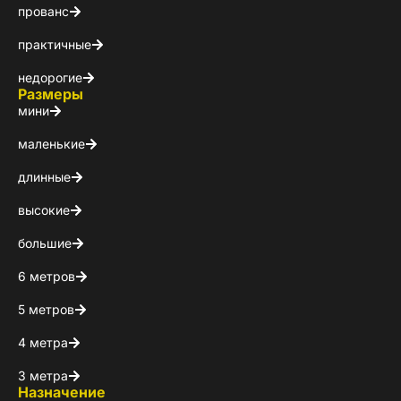
прованс
Выберите куда 
практичные
недорогие
Размеры
мини
маленькие
длинные
высокие
Пол
большие
Я ознакомлен(а) 
6 метров
на обработку ПДн
5 метров
4 метра
3 метра
Назначение