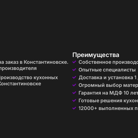
рактичность
ко декоративную, но и практическую функцию:
нительная рабочая поверхность.
и ящиками обеспечивает больше мест для хранения.
рейлинги делают стойку ещё более функциональной.
Преимущества
разных стилей и помещений
а заказ в Константиновске.
Собственное производ
производителя
Опытные специалисты
одят для помещений любого размера:
роизводство кухонных
Доставка и установка 1
Константиновске
Огромный выбор мате
 раскладное обеденное место экономит пространство.
ыть частью острова, добавляя стиль и функциональнос
Гарантия на МДФ 10 ле
:
Готовые решения кухон
зьбы и декоративными вставками.
12000+ выполненных п
рмы, глянцевые поверхности и встроенная подсветка.
ева и индустриальные детали.
туры натурального дерева.
нтерьера