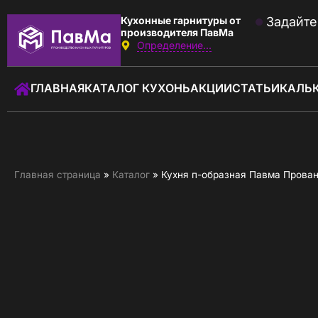
Кухонные гарнитуры от
Задайте
производителя ПавМа
Определение...
Звоните:
с 09:00 до 18:00
ГЛАВНАЯ
КАТАЛОГ КУХОНЬ
АКЦИИ
СТАТЬИ
КАЛЬ
+7 (930) 037-01-01
Заказать звонок
ГЛАВНАЯ
Главная страница
»
Каталог
»
Кухня п-образная Павма Прова
КАТАЛОГ КУХОНЬ
КАЛЬКУЛЯТОР КУХНИ
АКЦИИ
О КОМПАНИИ