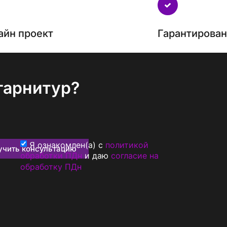
айн проект
Гарантирова
гарнитур?
Я ознакомлен(а) с
политикой
учить консультацию
обработки ПДн
и даю
согласие на
обработку ПДн