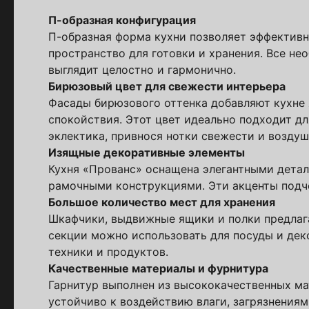
П-образная конфигурация
Скачайте беспл
П-образная форма кухни позволяет эффективн
Каталог 
пространство для готовки и хранения. Все не
выглядит целостно и гармонично.
популярн
Бирюзовый цвет для свежести интерьера
Фасады бирюзового оттенка добавляют кухне
Выберите куда 
спокойствия. Этот цвет идеально подходит дл
эклектика, привнося нотки свежести и воздуш
Изящные декоративные элементы
Кухня «Прованс» оснащена элегантными дета
рамочными конструкциями. Эти акценты подч
Большое количество мест для хранения
Шкафчики, выдвижные ящики и полки предлаг
секции можно использовать для посуды и дек
техники и продуктов.
Качественные материалы и фурнитура
Пол
Гарнитур выполнен из высококачественных м
устойчиво к воздействию влаги, загрязнения
Я ознакомлен(а) 