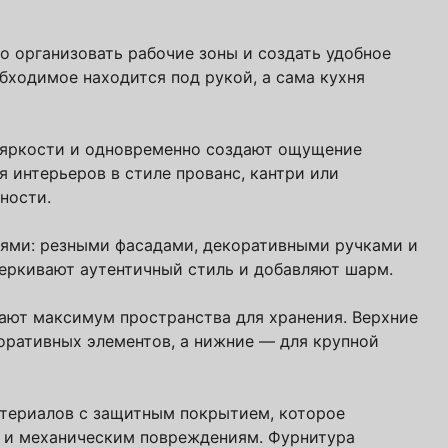
атно
о организовать рабочие зоны и создать удобное
авторских кухонь ПавМа,
обходимое находится под рукой, а сама кухня
ых в 2026 году
 яркости и одновременно создают ощущение
Вам выслать?
я интерьеров в стиле прованс, кантри или
ности.
лями: резными фасадами, декоративными ручками и
еркивают аутентичный стиль и добавляют шарм.
ают максимум пространства для хранения. Верхние
оративных элементов, а нижние — для крупной
учить файл сейчас
атериалов с защитным покрытием, которое
м и механическим повреждениям. Фурнитура
с
политикой обработки ПДн
и даю
согласие