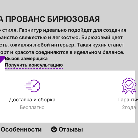
А ПРОВАНС БИРЮЗОВАЯ
 стиля. Гарнитур идеально подойдет для создания
ранство свежестью и легкостью. Бирюзовый цвет
ть, оживляя любой интерьер. Такая кухня станет
рт и красота соединяются в идеальном балансе.
Вызов замерщика
Получить консультацию
Доставка и сборка
Гаранти
Бесплатно
2года
Особенности
Отзывы
е! Подождите!