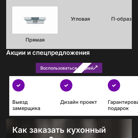
Варианты
исполнения
Угловая
П-образна
Прямая
Акции и спецпредложения
Воспользоваться акцией
Бесплатно
с
каждым
Выезд
Дизайн проект
Гарантиров
проектом
замерщика
подарок
Как заказать кухонный