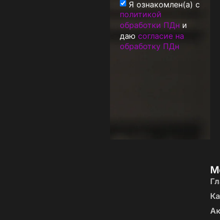
Я ознакомлен(а) с
политикой
обработки ПДн
и
даю
согласие на
обработку ПДн
М
Гл
Ка
А