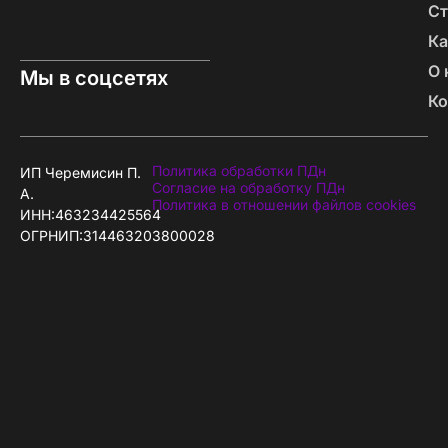
Ст
Ка
О 
Мы в соцсетях
Ко
Политика обработки ПДн
ИП Черемисин П.
Согласие на обработку ПДн
А.
Политика в отношении файлов cookies
ИНН:463234425564
ОГРНИП:314463203800028