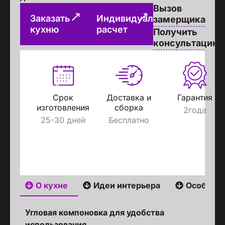
Вызов
Заказать
Индивидуальный
замерщика
кухню
расчет
Получить
консультацию
Срок
Доставка и
Гарантия
изготовления
сборка
2года
25-30 дней
Бесплатно
О кухне
Идеи интерьера
Особенн
Угловая компоновка для удобства
использования