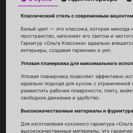
Классический стиль с современным акценто
Белый цвет — это классика, которая никогда 
пространство, наполняет его светом и чистото
Гарнитур «Ольга Классика» идеально впишется
интерьеры, создавая гармонию и уют.
Стойт
Угловая планировка для максимального испол
Скачайте беспл
Каталог 
Угловая планировка позволяет эффективно ис
идеально подходя для кухонь с ограниченной
популярн
разместить рабочие поверхности, плиту, мойк
свободное движение и удобство.
Выберите куда 
Высококачественные материалы и фурнитур
Для изготовления кухонного гарнитура «Ольга
высококачественные материалы, что гарантир