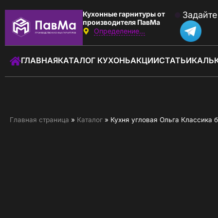
Кухонные гарнитуры от
Задайте
производителя ПавМа
Определение...
Звоните:
с 09:00 до 18:00
ГЛАВНАЯ
КАТАЛОГ КУХОНЬ
АКЦИИ
СТАТЬИ
КАЛЬ
+7 (930) 037-01-01
Заказать звонок
ГЛАВНАЯ
Главная страница
»
Каталог
»
Кухня угловая Ольга Классика 
КАТАЛОГ КУХОНЬ
КАЛЬКУЛЯТОР КУХНИ
АКЦИИ
О КОМПАНИИ