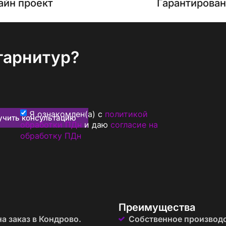
айн проект
Гарантирова
гарнитур?
Я ознакомлен(а) с
политикой
учить консультацию
обработки ПДн
и даю
согласие на
обработку ПДн
Преимущества
а заказ в Кондрово.
Собственное производ