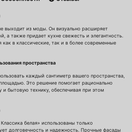
м
не выходит из моды. Он визуально расширяет
й, а также придает кухне свежесть и элегантность.
 как в классические, так и в более современные
е! Подождите!
ьзования пространства
атно
авторских кухонь ПавМа,
пользовать каждый сантиметр вашего пространства,
 площадью. Это решение помогает рационально
ых в 2026 году
у и бытовую технику, обеспечивая при этом
Вам выслать?
а
 Классика белая» использованы только
ует долговечность и надежность. Прочные фасады