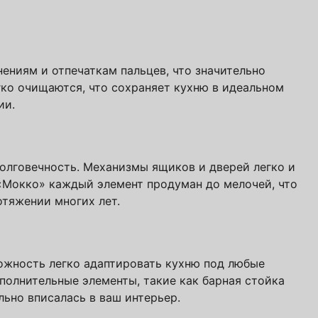
учить файл сейчас
ениям и отпечаткам пальцев, что значительно
гко очищаются, что сохраняет кухню в идеальном
ии.
с
политикой обработки ПДн
и даю
согласие
олговечность. Механизмы ящиков и дверей легко и
 «Мокко» каждый элемент продуман до мелочей, что
отяжении многих лет.
ожность легко адаптировать кухню под любые
полнительные элементы, такие как барная стойка
ьно вписалась в ваш интерьер.