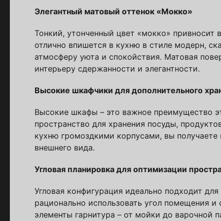
Элегантный матовый оттенок «Мокко»
Тонкий, утонченный цвет «мокко» привносит в
отлично впишется в кухню в стиле модерн, с
атмосферу уюта и спокойствия. Матовая повер
Стойт
интерьеру сдержанности и элегантности.
Высокие шкафчики для дополнительного хра
Скачайте беспл
Каталог 
Высокие шкафы – это важное преимущество эт
пространство для хранения посуды, продуктов
популярн
кухню громоздкими корпусами, вы получаете 
внешнего вида.
Выберите куда 
Угловая планировка для оптимизации простр
Угловая конфигурация идеально подходит для 
рационально использовать угол помещения и 
элементы гарнитура – от мойки до варочной п