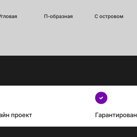
Угловая
П-образная
С островом
айн проект
Гарантирова