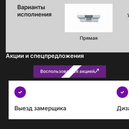
Варианты
исполнения
Прямая
Акции и спецпредложения
Воспользоваться акцией
Бесплатно
с
каждым
проектом
Выезд замерщика
Диз