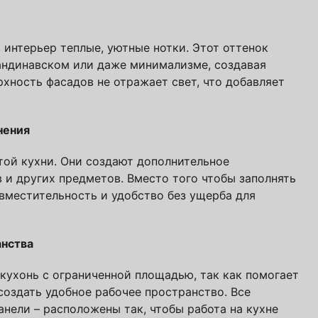
 интерьер теплые, уютные нотки. Этот оттенок
кандинавском или даже минимализме, создавая
хность фасадов не отражает свет, что добавляет
е! Подождите!
нения
атно
авторских кухонь ПавМа,
ой кухни. Они создают дополнительное
 и других предметов. Вместо того чтобы заполнять
ых в 2026 году
вместительность и удобство без ущерба для
Вам выслать?
анства
кухонь с ограниченной площадью, так как помогает
создать удобное рабочее пространство. Все
анели – расположены так, чтобы работа на кухне