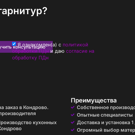
гарнитур?
Я ознакомлен(а) с
политикой
учить консультацию
обработки ПДн
и даю
согласие на
обработку ПДн
Преимущества
а заказ в Кондрово.
Собственное производ
производителя
Опытные специалисты
роизводство кухонных
Доставка и установка 1
 Кондрово
Огромный выбор мате