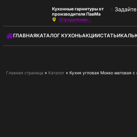
Кухонные гарнитуры от
Задайте
производителя ПавМа
Определение...
Звоните:
с 09:00 до 18:00
ГЛАВНАЯ
КАТАЛОГ КУХОНЬ
АКЦИИ
СТАТЬИ
КАЛЬ
+7 (930) 037-01-01
Заказать звонок
ГЛАВНАЯ
Главная страница
»
Каталог
»
Кухня угловая Мокко матовая 
КАТАЛОГ КУХОНЬ
КАЛЬКУЛЯТОР КУХНИ
АКЦИИ
О КОМПАНИИ