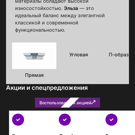
материалы обладают высокой
износостойкостью.
Эльза
— это
идеальный баланс между элегантной
классикой и современной
функциональностью.
Варианты
исполнения
Угловая
П-образна
Прямая
Акции и спецпредложения
Воспользоваться акцией
Бесплатно
с
каждым