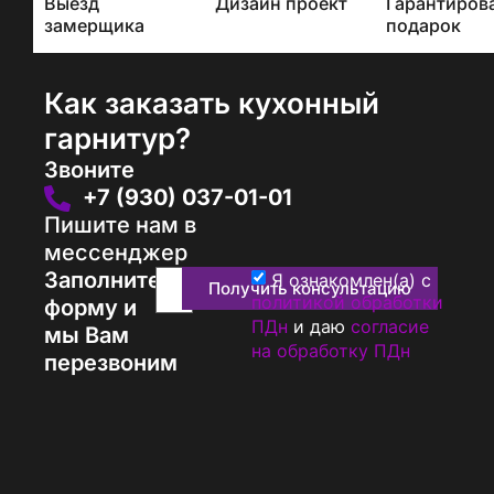
Выезд
Дизайн проект
Гарантиров
проектом
замерщика
подарок
Как заказать кухонный
гарнитур?
Звоните
+7 (930) 037-01-01
Пишите нам в
мессенджер
Заполните
Я ознакомлен(а) с
Получить консультацию
политикой обработки
форму и
ПДн
и даю
согласие
мы Вам
на обработку ПДн
перезвоним