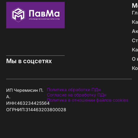
М
Гл
Ка
А
Ст
Ка
О 
Мы в соцсетях
Ко
Политика обработки ПДн
ИП Черемисин П.
Согласие на обработку ПДн
А.
Политика в отношении файлов cookies
ИНН:463234425564
ОГРНИП:314463203800028